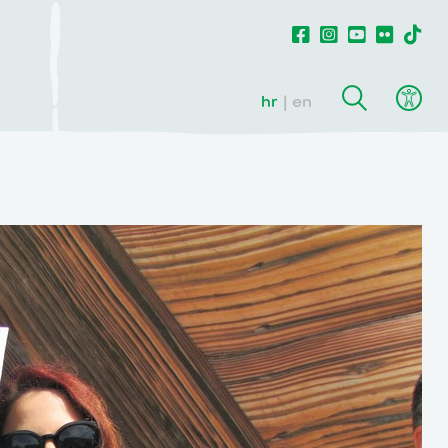
hr
en