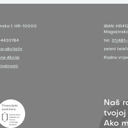
nska 1,
HR-10000
IBAN:
HR412
Magazinska 
04420784
tel:
01/481
a-akcija.hr
zeleni telef
ne Akcije
Radno vrij
rivatnosti
Naš r
tvojoj
Ako m