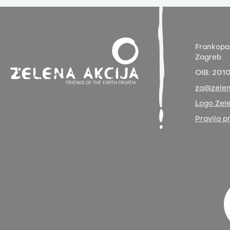
Frankopa
Zagreb
OIB:
201
za@zelen
Logo Zele
Pravila p