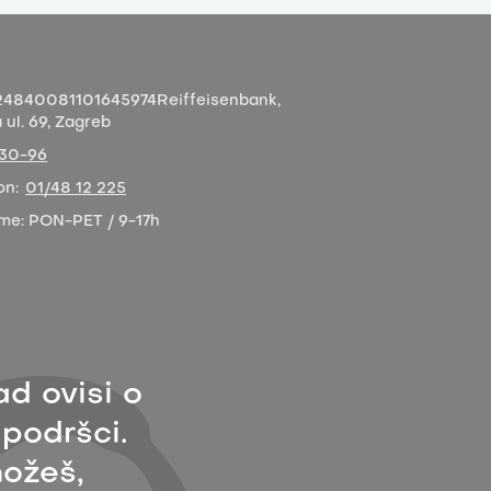
4840081101645974
Reiffeisenbank,
ul. 69, Zagreb
-30-96
on:
01/48 12 225
eme:
PON-PET / 9-17h
ad ovisi o
 podršci.
ožeš,