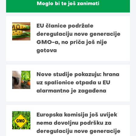
Moglo bi te još zanimati
EU članice podržale
deregulaciju nove generacije
GMO-a, no priča još nije
gotova
Nove studije pokazuju: hrana
uz spalionice otpada u EU
alarmantno je zagađena
Europska komisija još uvijek
nema dovoljnu podršku za
deregulaciju nove generacije