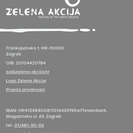
Frankopanska 1,
HR-10000
Zagreb
OIB:
20104420784
za@zelena-akcija.hr
Logo Zelene Akcije
Pravila privatnosti
IBAN:
HR4124840081101645974
Reiffeisenbank,
Magazinska ul. 69, Zagreb
tel:
01/481-30-96