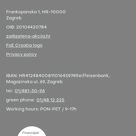
Frankopanska 1,
HR-10000
Zagreb
OIB:
20104420784
za@zelena-akcija.hr
FoE Croatia logo
Privacy policy
IBAN:
HR4124840081101645974
Reiffeisenbank,
Magazinska ul. 69, Zagreb
tel:
01/481-30-96
green phone:
01/48 12 225
Working hours:
PON-PET / 9-17h