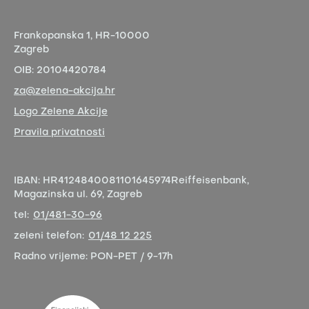
Frankopanska 1,
HR-10000
Zagreb
OIB:
20104420784
za@zelena-akcija.hr
Logo Zelene Akcije
Pravila privatnosti
IBAN:
HR4124840081101645974
Reiffeisenbank,
Magazinska ul. 69, Zagreb
tel:
01/481-30-96
zeleni telefon:
01/48 12 225
Radno vrijeme:
PON-PET / 9-17h