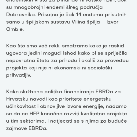
endemskih vrsta za Dinaride Hrvatske i BiH, dok
su mnogobrojni endemi šireg područja
Dubrovnika. Prisutno je čak 14 endema prisutnih
samo u špiljskom sustavu Vilina špilja – Izvor
Omble.
Kao što smo već rekli, smatramo kako je raskid
ugovora jedini mogući ishod kako bi se spriječila
nepovratna šteta za prirodu i okoliš za provedbu
projekta koji nije ni ekonomski ni sociološki
prihvatljiv.
Kako službena politika financiranja EBRDa za
Hrvatsku navodi kao prioritete energetsku
učinkovitost i obnovljive izvore energije, nadamo
se da ce HEP konačno razviti kvalitetne projekte
u tim sektorima, i natjecati se s njima za buduće
zajmove EBRDa.