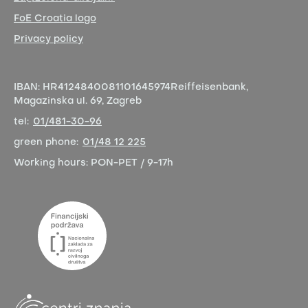
FoE Croatia logo
Privacy policy
IBAN:
HR4124840081101645974
Reiffeisenbank,
Magazinska ul. 69, Zagreb
tel:
01/481-30-96
green phone:
01/48 12 225
Working hours:
PON-PET / 9-17h