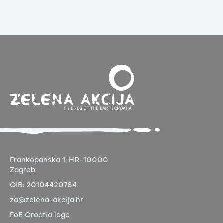
Frankopanska 1,
HR-10000
Zagreb
OIB:
20104420784
za@zelena-akcija.hr
FoE Croatia logo