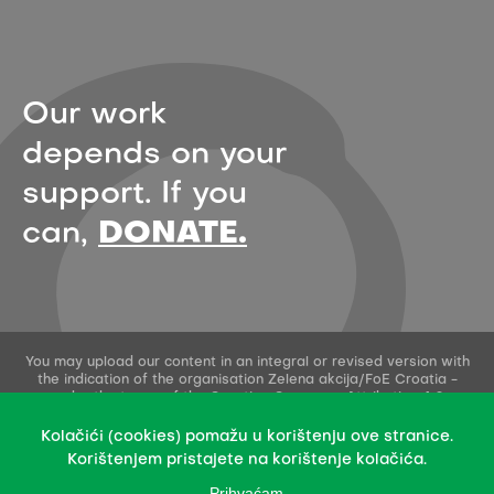
Our work
depends on your
support. If you
can,
DONATE.
You may upload our content in an integral or revised version with
the indication of the organisation Zelena akcija/FoE Croatia -
under the terms of the Creative Commons Attribution 4.0
International License.
This permission does not apply to stock photos and embedded
Kolačići (cookies) pomažu u korištenju ove stranice.
content of other creators.
Korištenjem pristajete na korištenje kolačića.
Prihvaćam
Design & development: Slobodna domena Zadruga za otvoreni