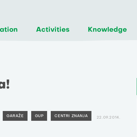
ation
Activities
Knowledge
a!
GARAŽE
GUP
CENTRI ZNANJA
22.09.2014.