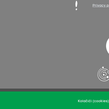
Privacy p
You may upload our content in an integral or revised ver
Kolačići (cookies)
This per