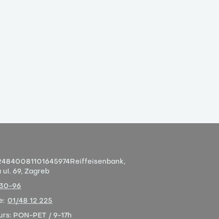
4840081101645974
Reiffeisenbank,
ul. 69, Zagreb
-30-96
e:
01/48 12 225
urs:
PON-PET / 9-17h