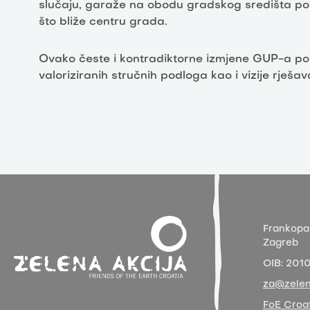
slučaju, garaže na obodu gradskog središta postat
što bliže centru grada.
Ovako česte i kontradiktorne izmjene GUP-a pok
valoriziranih stručnih podloga kao i vizije rje
Frankopa
Zagreb
OIB:
201
za@zelen
FoE Croat