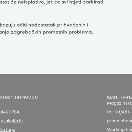
 će neisplative, jer će svi htjeti parkirati
azuju očiti nedostatak prihvaćenih i
šavanja zagrebačkih prometnih problema.
nska 1,
HR-10000
IBAN:
HR412
Magazinska 
04420784
tel:
01/481
a-akcija.hr
green phon
ia logo
Working ho