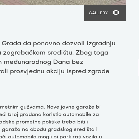
GALLERY
i Grada da ponovno dozvoli izgradnju
u zagrebačkom središtu. Zbog toga
m međunarodnog Dana bez
ali prosvjednu akciju ispred zgrade
metnim gužvama. Nove javne garaže bi
veći broj građana koristio automobile za
dske prometne politike treba biti i
nje garaža na obodu gradskog središta i
či automobila mogli bi parkirati vozila u