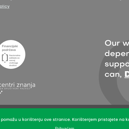
olicy
Our w
depen
suppor
can,
sion with the indication of the organisation Zelena akcija/FoE Croatia 
International License.
 pomažu u korištenju ove stranice. Korištenjem pristajete na ko
mission does not apply to stock photos and embedded content of other 
Prihvaćam