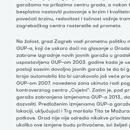
garažama na prilazima centru grada, a nakon tog
besplatno nastaviti putovanje s brzim i kvalitetn
povećati brzinu, redovitost i točnost vožnje tram
zagrebačkog centra rasteretile od prometa.
Na žalost, grad Zagreb vodi prometnu politiku
GUP-a, koji će uskoro doći na glasanje u Grads
zabrane izgradnje novih javnih garaža u grads
uspostavljena GUP-om 2003. godine kada je us
postoji sasvim dovoljno javnih garaža te da bi 
broja automobila što bi uzrokovalo još veće p
GUP-om 2007. navedena zona ukinuta radi pogo
kontroverznog centra „Cvjetni“. Zatim je, pod pr
garaža zabranjena izmjenama GUP-a 2013., do
dozvoliti. Predloženim izmjenama GUP-a garaže 
lokaciji, uključujući i Trg maršala Tita te Mažura
potkove. Grad nije nije odredio nikakve prioritet
ukoliko ove izmjene budu prihvaćene, svi željeti 