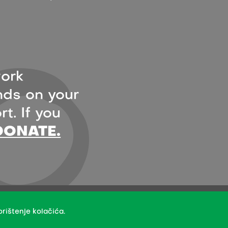
ork
ds on your
t. If you
DONATE.
- under the terms of the Creative Commons Attribution 4.0
rištenje kolačića.
creators.