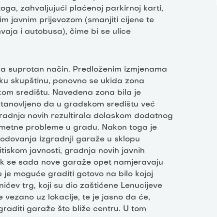
a, zahvaljujući plaćenoj parkirnoj karti,
im javnim prijevozom (smanjiti cijene te
vaja i autobusa), čime bi se ulice
 na suprotan način. Predloženim izmjenama
ku skupštinu, ponovno se ukida zona
kom središtu. Navedena zona bila je
tanovljeno da u gradskom središtu već
gradnja novih rezultirala dolaskom dodatnog
rometne probleme u gradu. Nakon toga je
dovanja izgradnji garaže u sklopu
itiskom javnosti, gradnja novih javnih
k se sada nove garaže opet namjeravaju
je moguće graditi gotovo na bilo kojoj
nićev trg, koji su dio zaštićene Lenucijeve
e vezano uz lokacije, te je jasno da će,
graditi garaže što bliže centru. U tom