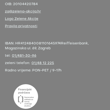
OIB:
20104420784
za@zelena-akcija.hr
Logo Zelene Akcije
Pravila privatnosti
IBAN:
HR4124840081101645974
Reiffeisenbank,
Magazinska ul. 69, Zagreb
tel:
01/481-30-96
zeleni telefon:
01/48 12 225
Radno vrijeme:
PON-PET / 9-17h