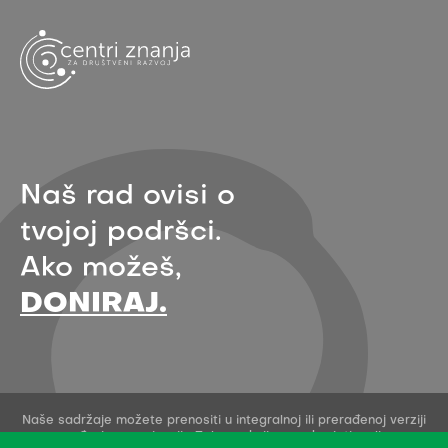
Naš rad ovisi o
tvojoj podršci.
Ako možeš,
DONIRAJ.
Naše sadržaje možete prenositi u integralnoj ili prerađenoj verziji
uz navođenje organizacije Zelena akcija - pod uvjetima licence