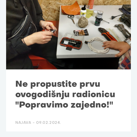
Ne propustite prvu
ovogodišnju radionicu
"Popravimo zajedno!"
NAJAVA -
09.02.2024.