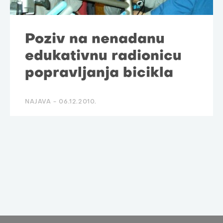
Poziv na nenadanu
edukativnu radionicu
popravljanja bicikla
NAJAVA -
06.12.2010.