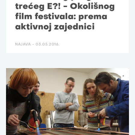
trećeg E?! - Okolišnog
film festivala: prema
aktivnoj zajednici
NAJAVA -
03.05.2016.