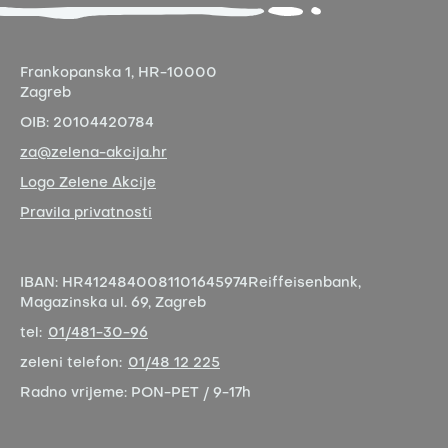
Frankopanska 1,
HR-10000
Zagreb
OIB:
20104420784
za@zelena-akcija.hr
Logo Zelene Akcije
Pravila privatnosti
IBAN:
HR4124840081101645974
Reiffeisenbank,
Magazinska ul. 69, Zagreb
tel:
01/481-30-96
zeleni telefon:
01/48 12 225
Radno vrijeme:
PON-PET / 9-17h