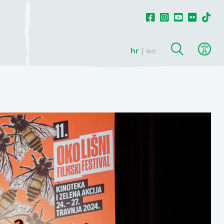
hr
en