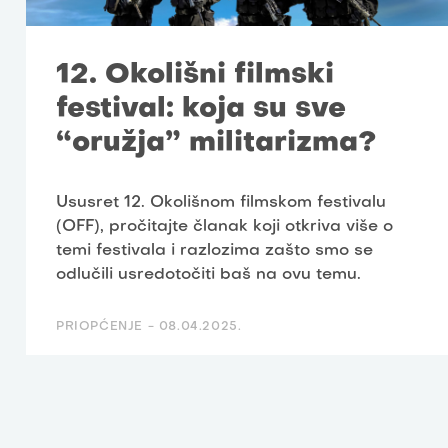
12. Okolišni filmski
festival: koja su sve
“oružja” militarizma?
Ususret 12. Okolišnom filmskom festivalu
(OFF), pročitajte članak koji otkriva više o
temi festivala i razlozima zašto smo se
odlučili usredotočiti baš na ovu temu.
PRIOPĆENJE -
08.04.2025.