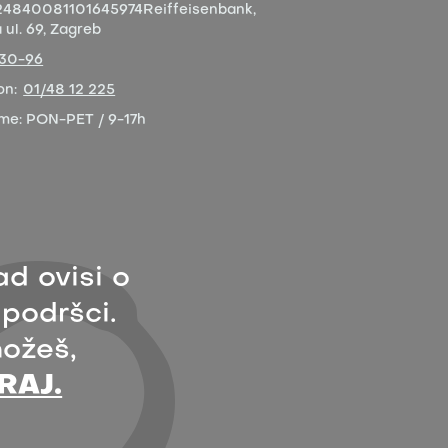
4840081101645974
Reiffeisenbank,
ul. 69, Zagreb
-30-96
on:
01/48 12 225
eme:
PON-PET / 9-17h
ad ovisi o
 podršci.
ožeš,
RAJ.