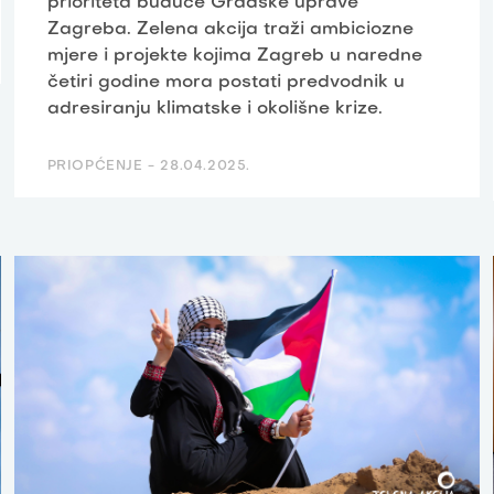
prioriteta buduće Gradske uprave
Zagreba. Zelena akcija traži ambiciozne
mjere i projekte kojima Zagreb u naredne
četiri godine mora postati predvodnik u
adresiranju klimatske i okolišne krize.
PRIOPĆENJE -
28.04.2025.