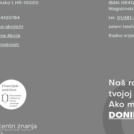
nska 1,
HR-10000
IBAN:
HR412
Magazinska 
04420784
tel:
01/481
a-akcija.hr
zeleni telef
ne Akcije
Radno vrij
rivatnosti
Naš r
tvojoj
Ako m
DONI