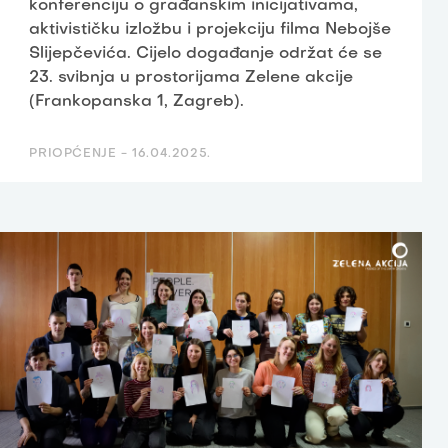
konferenciju o građanskim inicijativama,
aktivističku izložbu i projekciju filma Nebojše
Slijepčevića. Cijelo događanje održat će se
23. svibnja u prostorijama Zelene akcije
(Frankopanska 1, Zagreb).
PRIOPĆENJE -
16.04.2025.