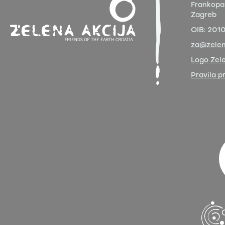
Frankopa
Zagreb
OIB:
201
za@zelen
Logo Zele
Pravila p