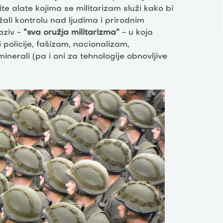
te alate kojima se militarizam služi kako bi
žali kontrolu nad ljudima i prirodnim
aziv -
“sva oružja militarizma”
- u koja
i policije, fašizam, nacionalizam,
minerali (pa i oni za tehnologije obnovljive