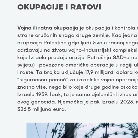
OKUPACIJE I RATOVI
Vojna ili ratna okupacija
je okupacija i kontrola d
strane oružanih snaga druge zemlje. Kao jedna o
okupacija Palestine gdje ljudi žive u rasnoj se
održavaju na životu vojno-industrijski komplek
koje Izraelu prodaju oružje. Potrošnja SAD-a na
svijetu) i povezane američke operacije u regiji 
i raste. Ta brojka uključuje 17,9 milijardi dolara
“sigurnosnu pomoć” za izraelske vojne operacije
znatno više, nego bilo koje druge godine otka
Izraelu 1959. Ipak, to je samo djelomični iznos 
ovog genocida. Njemačka je pak Izraelu 2023. is
326,5 milijuna eura.