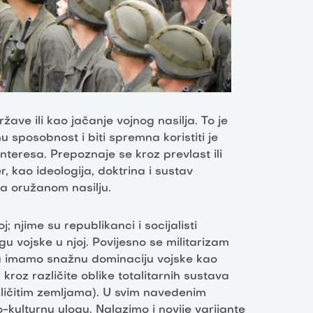
žave ili kao jačanje vojnog nasilja. To je
 sposobnost i biti spremna koristiti je
nteresa. Prepoznaje se kroz prevlast ili
r, kao ideologija, doktrina i sustav
i na oružanom nasilju.
 njime su republikanci i socijalisti
gu vojske u njoj. Povijesno se militarizam
da imamo snažnu dominaciju vojske kao
ja kroz različite oblike totalitarnih sustava
zličitim zemljama). U svim navedenim
kulturnu ulogu. Nalazimo i novije varijante