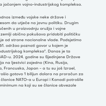
ta jačanjem vojno-industrijskog kompleksa.
e odnos između vojske neke države i
eresom da utječe na javnu politiku. Drugim
jučenih u proizvodnju oružja i vojne
 zemlji obično pokušava pridobiti političku
nje od strane nacionalne vlade. Podsjetimo
61. održao poznati govor u kojem je
industrijskog kompleksa". Danas je ta
 SAD-u. 2024. godine su Sjedinjene Države
a na ljestvici zajedno (Kina, Rusija,
, Francuska, Japan - a tu su još Izrael,
otrošio gotovo 1 bilijun dolara na proračun za
članice NATO-a u Europi i Kanadi potrošile
minimum na koji su se članice obvezale