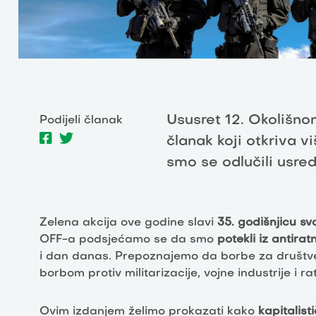
Ususret 12. Okolišnom
Podijeli članak
članak koji otkriva v
smo se odlučili usre
Zelena akcija ove godine slavi
35. godišnjicu sv
OFF-a podsjećamo se da smo
potekli iz antira
i dan danas. Prepoznajemo da borbe za društve
borbom protiv militarizacije, vojne industrije i rat
Ovim izdanjem želimo prokazati kako
kapitalist