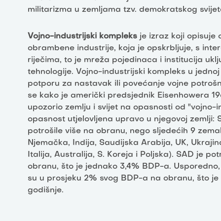
militarizma u zemljama tzv. demokratskog svije
Vojno-industrijski kompleks
je izraz koji opisuj
obrambene industrije, koja je opskrbljuje, s int
riječima, to je mreža pojedinaca i institucija ukl
tehnologije. Vojno-industrijski kompleks u jednoj
potporu za nastavak ili povećanje vojne potroš
se kako je američki predsjednik Eisenhowera 19
upozorio zemlju i svijet na opasnosti od "vojno-
opasnost utjelovljena upravo u njegovoj zemlji:
potrošile više na obranu, nego sljedećih 9 zemalj
Njemačka, Indija, Saudijska Arabija, UK, Ukrajina
Italija, Australija, S. Koreja i Poljska). SAD je p
obranu, što je jednako 3,4% BDP-a. Usporedno, 
su u prosjeku 2% svog BDP-a na obranu, što je 
godišnje.