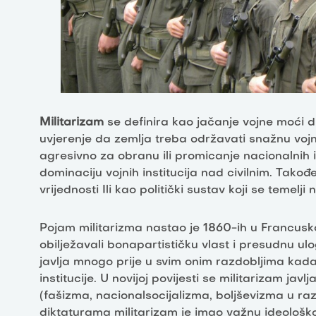
Militarizam
se definira kao jačanje vojne moći dr
uvjerenje da zemlja treba održavati snažnu vojnu
agresivno za obranu ili promicanje nacionalnih i
dominaciju vojnih institucija nad civilnim. Takođe
vrijednosti Ili kao politički sustav koji se temelj
Pojam militarizma nastao je 1860-ih u Francuskoj;
obilježavali bonapartističku vlast i presudnu ulo
javlja mnogo prije u svim onim razdobljima ka
institucije. U novijoj povijesti se militarizam javl
(fašizma, nacionalsocijalizma, boljševizma u ra
diktaturama militarizam je imao važnu ideološko-