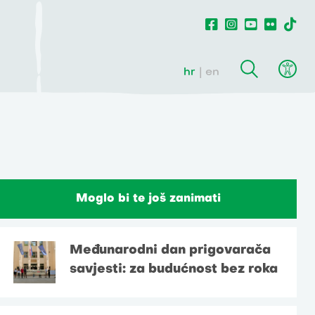
hr
en
Moglo bi te još zanimati
Međunarodni dan prigovarača
savjesti: za budućnost bez roka