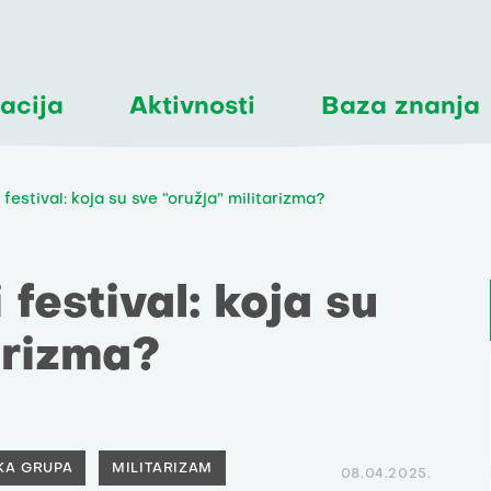
acija
Aktivnosti
Baza znanja
i festival: koja su sve “oružja” militarizma?
 festival: koja su
arizma?
ČKA GRUPA
MILITARIZAM
08.04.2025.