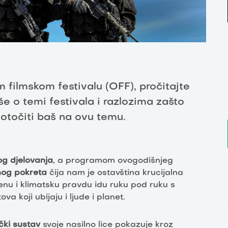
 filmskom festivalu (OFF), pročitajte
iše o temi festivala i razlozima zašto
dotočiti baš na ovu temu.
og djelovanja
, a programom ovogodišnjeg
tnog pokreta
čija nam je ostavština krucijalna
nu i klimatsku pravdu idu ruku pod ruku s
ova koji ubijaju i ljude i planet.
ički sustav
svoje nasilno lice pokazuje kroz