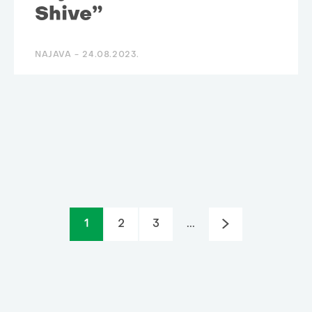
Shive”
NAJAVA -
24.08.2023.
1
2
3
...