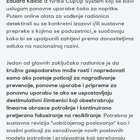
Eduard Kalčić
iz tvrtke CupUp System koji se bavi
uslugom ponovne uporabe čaša za napitke.
Putem online alata za vođenje radionica
detektirali su se konkretni izazovi i/ili sustavne
prepreke s kojima se poduzetnici_e suočavaju
kako bi se upotpunili zahtjevi prema donositeljima
odluka na nacionalnoj razini.
Jedan od glavnih zaključaka radionice je da
kružno gospodarstvo može rasti i napredovati
samo ako postoje poticaji za nagrađivanje
prevencije, ponovne uporabe i pripreme za
ponovnu uporabu te ako se uspostavljaju
destimulativni čimbenici koji obeshrabruju
linearne obrasce potrošnje i kontinuirano
pretjerano fokusiranje na recikliranje
. Potrebna je
sustavna revizija "uobičajenog poslovanja" kao i
snažni poticaji za osnaživanje novih poslovnih
modela potrošnje i proizvodnje koji sprečavaju