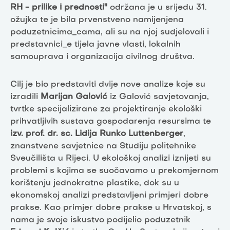
RH - prilike i prednosti''
održana je u srijedu 31.
ožujka te je bila prvenstveno namijenjena
poduzetnicima_cama, ali su na njoj sudjelovali i
predstavnici_e tijela javne vlasti, lokalnih
samouprava i organizacija civilnog društva.
Cilj je bio predstaviti dvije nove analize koje su
izradili
Marijan Galović
iz Galović savjetovanja,
tvrtke specijalizirane za projektiranje ekološki
prihvatljivih sustava gospodarenja resursima te
izv. prof. dr. sc. Lidija Runko Luttenberger
,
znanstvene savjetnice na Studiju politehnike
Sveučilišta u Rijeci. U ekološkoj analizi iznijeti su
problemi s kojima se suočavamo u prekomjernom
korištenju jednokratne plastike, dok su u
ekonomskoj analizi predstavljeni primjeri dobre
prakse. Kao primjer dobre prakse u Hrvatskoj, s
nama je svoje iskustvo podijelio poduzetnik