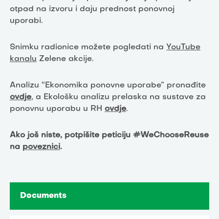
otpad na izvoru i daju prednost ponovnoj
uporabi.
Snimku radionice možete pogledati na
YouTube
kanalu
Zelene akcije.
Analizu “Ekonomika ponovne uporabe” pronađite
ovdje
, a Ekološku analizu prelaska na sustave za
ponovnu uporabu u RH
ovdje
.
Ako još niste, potpišite peticiju #WeChooseReuse
na
poveznici
.
Documents