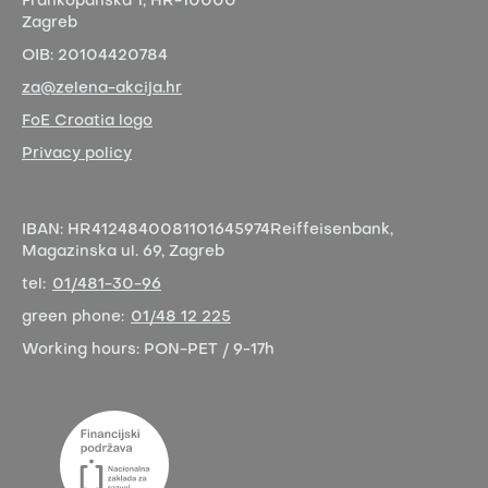
Frankopanska 1,
HR-10000
Zagreb
OIB:
20104420784
za@zelena-akcija.hr
FoE Croatia logo
Privacy policy
IBAN:
HR4124840081101645974
Reiffeisenbank,
Magazinska ul. 69, Zagreb
tel:
01/481-30-96
green phone:
01/48 12 225
Working hours:
PON-PET / 9-17h