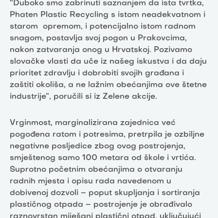
“Duboko smo zabrinuti saznanjem da ista tvrtka,
Phaten Plastic Recycling s istom neadekvatnom i
starom opremom, i potencijalno istom radnom
snagom, postavlja svoj pogon u Prakovcima,
nakon zatvaranja onog u Hrvatskoj. Pozivamo
slovačke vlasti da uče iz našeg iskustva i da daju
prioritet zdravlju i dobrobiti svojih građana i
zaštiti okoliša, a ne lažnim obećanjima ove štetne
industrije”, poručili si iz Zelene akcije.
Vrginmost, marginalizirana zajednica već
pogođena ratom i potresima, pretrpila je ozbiljne
negativne posljedice zbog ovog postrojenja,
smještenog samo 100 metara od škole i vrtića.
Suprotno početnim obećanjima o otvaranju
radnih mjesta i opisu rada navedenom u
dobivenoj dozvoli – poput skupljanja i sortiranja
plastičnog otpada – postrojenje je obrađivalo
raznovrstan miješani plastični otpad, uključujući