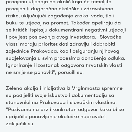
procjenu utjecaja na okoliš koja će temeljito
procijeniti dugoročne ekološke i zdravstvene
rizike, uključujući zagađenje zraka, vode, tla i
buku te utjecaj na promet. Također apeliraju da
se kritički ispitaju dokumentirani negativni utjecaji
i povijest poslovanja ovog investitora. “Slovačke
vlasti moraju prioritet dati zdravlju i dobrobiti
zajednice Prakovaca, kao i osiguranju njihovog
sudjelovanja u svim procesima donošenja odluka.
Ignoriranje i izostanak odgovora hrvatskih vlasti
ne smije se ponoviti”, poručili su.
Zelena akcija i inicijativa iz Vrginmosta spremne
su podijeliti svoje iskustvo i dokumentaciju sa
stanovnicima Prakovaca i slovačkim vlastima.
“Pozivamo na brz i konkretan odgovor kako bi se
spriječilo ponavljanje ekološke nepravde”,
zaključili su.