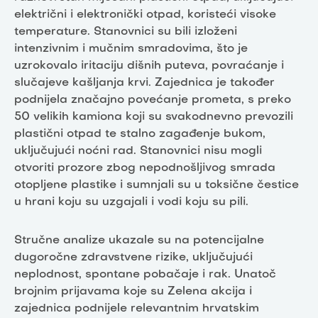
električni i elektronički otpad, koristeći visoke
temperature. Stanovnici su bili izloženi
intenzivnim i mučnim smradovima, što je
uzrokovalo iritaciju dišnih puteva, povraćanje i
slučajeve kašljanja krvi. Zajednica je također
podnijela značajno povećanje prometa, s preko
50 velikih kamiona koji su svakodnevno prevozili
plastični otpad te stalno zagađenje bukom,
uključujući noćni rad. Stanovnici nisu mogli
otvoriti prozore zbog nepodnošljivog smrada
otopljene plastike i sumnjali su u toksične čestice
u hrani koju su uzgajali i vodi koju su pili.
Stručne analize ukazale su na potencijalne
dugoročne zdravstvene rizike, uključujući
neplodnost, spontane pobačaje i rak. Unatoč
brojnim prijavama koje su Zelena akcija i
zajednica podnijele relevantnim hrvatskim