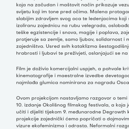
koja na začudan i maštovit način prikazuje vezu
svijetu koji im tone pred očima. Malena protag
slabijim zdravljem svog oca te ledenjacima koji s
izoliranu zajednicu na rubu velegrada, oslobađ
teške egzistencije i snova, magije i poplava, za
protjeruje sa zemlje, samo ljubav, solidarnost i
zajedništva. Usred svih kataklizma šestogodišn
hrabrosti i ljubavi te preživjeti, oslanjajući se
Film je doživio komercijalni uspjeh, a pohvale kr
kinematografije i maestralne izvedbe devetogod
najmlađa glumica nominirana za nagradu Osca
Ovom projekcijom nastavljamo razgovor o temi e
10. izdanje Okolišnog filmskog festivala, a koja 
učiti i dijeliti tijekom 9. međunarodne Degrowth 
projekcije zajednički ćemo popričati o dojmovim
vizure ekofeminizma i odrasta. Neformalni razg