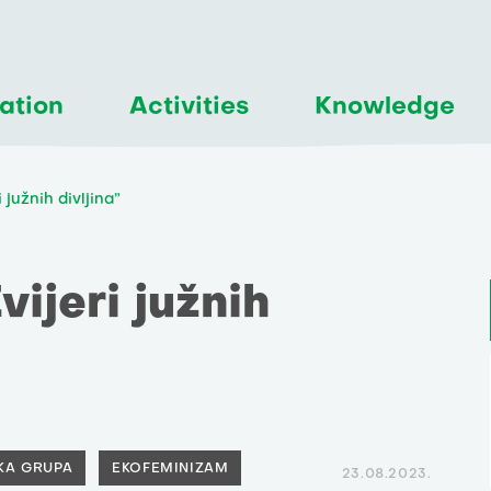
ation
Activities
Knowledge
 južnih divljina”
vijeri južnih
ČKA GRUPA
EKOFEMINIZAM
23.08.2023.