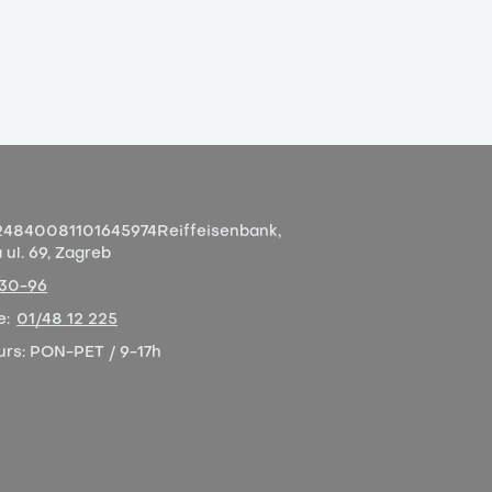
4840081101645974
Reiffeisenbank,
ul. 69, Zagreb
-30-96
e:
01/48 12 225
urs:
PON-PET / 9-17h