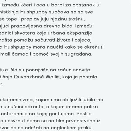
 između kćeri i oca u borbi za opstanak u
onistkinja Hushpuppy suočava se sa sve
e tope i preplavljuju njezinu trošnu,
ajući prapovijesna drevna bića. Između
jednici skvotera koje urbana ekspanzija
 mašta pomažu sačuvati živote i osjećaj
ja Hushpuppy mora naučiti kako se okrenuti
 na mali čamac i pomoć svojih sugrađana.
itike išle su ponajviše na račun snovite
išnje Quvenzhané Wallis, koja je postala
r.
kofeminizma, kojom smo obilježili jubilarno
je u suštini odrasta, o kojem imamo priliku
konferencije na kojoj gostujemo. Poslije
a i osvrnut ćemo se na film prvenstveno iz
ovor će se održati na engleskom jeziku.