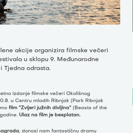
lene akcije organizira filmske večeri
estivala u sklopu 9. Međunarodne
i Tjedna odrasta.
jetno izdanje filmske večeri Okolišnog
 30.8. u Centru mladih Ribnjak (Park Ribnjak
jemo
film “Zvijeri južnih divljina”
(Beasts of the
 godine.
Ulaz na film je besplatan.
nagrada
, donosi nam fantastičnu dramu