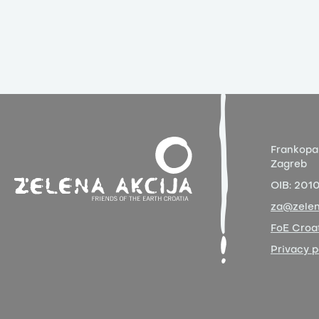
Frankopa
Zagreb
OIB:
201
za@zelen
FoE Croat
Privacy p