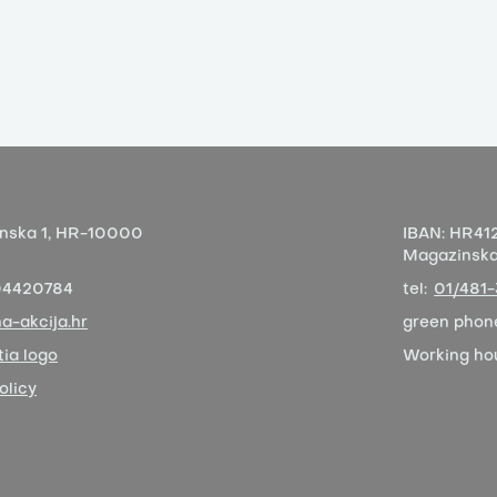
nska 1,
HR-10000
IBAN:
HR412
Magazinska 
04420784
tel:
01/481
a-akcija.hr
green phon
ia logo
Working ho
olicy