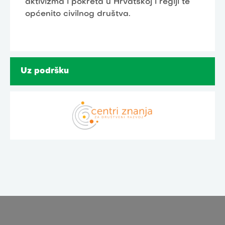
aktivizma i pokreta u Hrvatskoj i regiji te
općenito civilnog društva.
Uz podršku