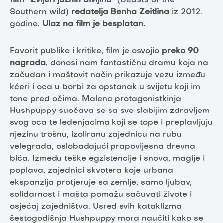
film “Zvijeri južnih divljina”
(Beasts of the
Southern wild)
redatelja Benha Zeitlina
iz 2012.
godine.
Ulaz na film je besplatan.
Favorit publike i kritike, film je osvojio
preko 90
nagrada
, donosi nam fantastičnu dramu koja na
začudan i maštovit način prikazuje vezu između
kćeri i oca u borbi za opstanak u svijetu koji im
tone pred očima. Malena protagonistkinja
Hushpuppy suočava se sa sve slabijim zdravljem
svog oca te ledenjacima koji se tope i preplavljuju
njezinu trošnu, izoliranu zajednicu na rubu
velegrada, oslobađajući prapovijesna drevna
bića. Između teške egzistencije i snova, magije i
poplava, zajednici skvotera koje urbana
ekspanzija protjeruje sa zemlje, samo ljubav,
solidarnost i mašta pomažu sačuvati živote i
osjećaj zajedništva. Usred svih kataklizma
šestogodišnja Hushpuppy mora naučiti kako se