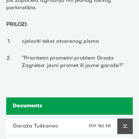
još započela izgradnja niti jednog takvog
parkirališta.
PRILOZI:
cjeloviti tekst otvorenog pisma
“Prioritetni prometni problem Grada
Zagreba: javni promet ili javne garaže?”
Documents
Garaža Tuškanac
PDF 182 KB