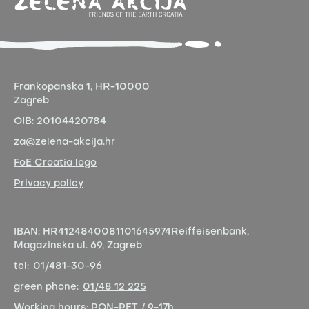
Frankopanska 1,
HR-10000
Zagreb
OIB:
20104420784
za@zelena-akcija.hr
FoE Croatia logo
Privacy policy
IBAN:
HR4124840081101645974
Reiffeisenbank,
Magazinska ul. 69, Zagreb
tel:
01/481-30-96
green phone:
01/48 12 225
Working hours:
PON-PET / 9-17h