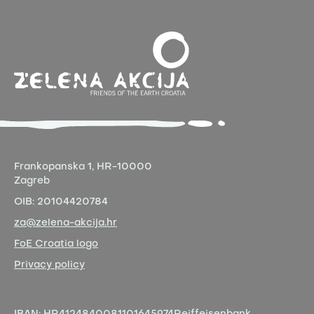
Frankopanska 1,
HR-10000
Zagreb
OIB:
20104420784
za@zelena-akcija.hr
FoE Croatia logo
Privacy policy