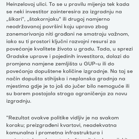
Heinzelovoj ulici. To se u pravilu mijenja tek kada
se neki investitor zainteresira za izgradnju na
„šikari“, „štakornjaku“ ili drugoj namjerno
neodržavanoj površini koju upravo zbog
zanemarivanja niti građani ne smatraju važnom,
iako su ti prostori ključni razvojni resursi za
povećanje kvalitete života u gradu. Tada, u sprezi
Gradske uprave i pojedinih investitora, dolazi do
promjena namjene zemljišta u GUP-u ili do
povećanja dopuštene količine izgradnje. Na taj se
način dopušta stihijska i neplanska gradnja na
mjestima gdje je to još do jučer bilo nemoguće ili
su barem postojala stroga ograničenja za novu
izgradnju.
“Rezultat ovakve politike vidljiv je na svakom
koraku; preizgrađeni kvartovi, neadekvatna
komunalna i prometna infrastruktura i