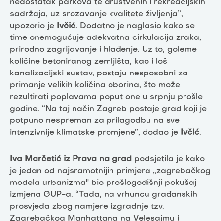
nedostatak parkova te društvenih i rekreacijskih
sadržaja, uz srozavanje kvalitete življenja”,
upozorio je
Ivčić
. Dodatno je naglasio kako se
time onemogućuje adekvatna cirkulacija zraka,
prirodno zagrijavanje i hlađenje. Uz to, goleme
količine betoniranog zemljišta, kao i loš
kanalizacijski sustav, postaju nesposobni za
primanje velikih količina oborina, što može
rezultirati poplavama poput one u srpnju prošle
godine. “Na taj način Zagreb postaje grad koji je
potpuno nespreman za prilagodbu na sve
intenzivnije klimatske promjene”, dodao je
Ivčić
.
Iva Marčetić iz Prava na grad
podsjetila je kako
je jedan od najsramotnijih primjera „zagrebačkog
modela urbanizma'' bio prošlogodišnji pokušaj
izmjena GUP-a. “Tada, na vrhuncu građanskih
prosvjeda zbog namjere izgradnje tzv.
Zagrebačkog Manhattana na Velesajmu i