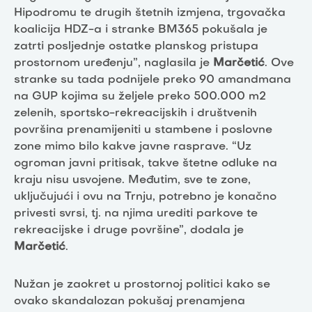
Hipodromu te drugih štetnih izmjena, trgovačka
koalicija HDZ-a i stranke BM365 pokušala je
zatrti posljednje ostatke planskog pristupa
prostornom uređenju”, naglasila je
Marčetić
. Ove
stranke su tada podnijele preko 90 amandmana
na GUP kojima su željele preko 500.000 m2
zelenih, sportsko-rekreacijskih i društvenih
površina prenamijeniti u stambene i poslovne
zone mimo bilo kakve javne rasprave. “Uz
ogroman javni pritisak, takve štetne odluke na
kraju nisu usvojene. Međutim, sve te zone,
uključujući i ovu na Trnju, potrebno je konačno
privesti svrsi, tj. na njima urediti parkove te
rekreacijske i druge površine”, dodala je
Marčetić
.
Nužan je zaokret u prostornoj politici kako se
ovako skandalozan pokušaj prenamjena