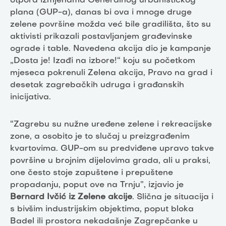
otpora izmjenama Generalnog urbanističkog
plana (GUP-a), danas bi ova i mnoge druge
zelene površine možda već bile gradilišta, što su
aktivisti prikazali postavljanjem građevinske
ograde i table. Navedena akcija dio je kampanje
„Dosta je! Izađi na izbore!“ koju su početkom
mjeseca pokrenuli Zelena akcija, Pravo na grad i
desetak zagrebačkih udruga i građanskih
inicijativa.
“Zagrebu su nužne uređene zelene i rekreacijske
zone, a osobito je to slučaj u preizgrađenim
kvartovima. GUP-om su predviđene upravo takve
površine u brojnim dijelovima grada, ali u praksi,
one često stoje zapuštene i prepuštene
propadanju, poput ove na Trnju”, izjavio je
Bernard Ivčić iz Zelene akcije
. Slična je situacija i
s bivšim industrijskim objektima, poput bloka
Badel ili prostora nekadašnje Zagrepčanke u