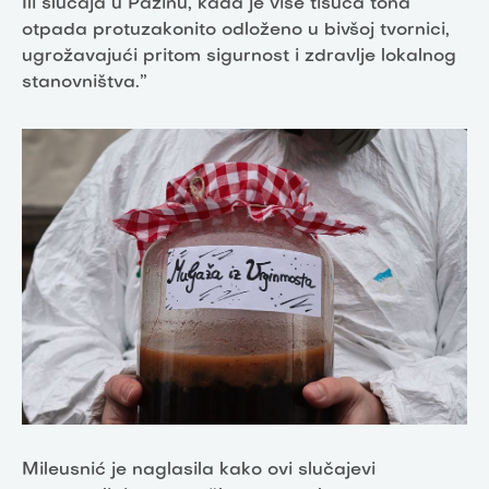
Ili slučaja u Pazinu, kada je više tisuća tona
otpada protuzakonito odloženo u bivšoj tvornici,
ugrožavajući pritom sigurnost i zdravlje lokalnog
stanovništva.”
Mileusnić je naglasila kako ovi slučajevi