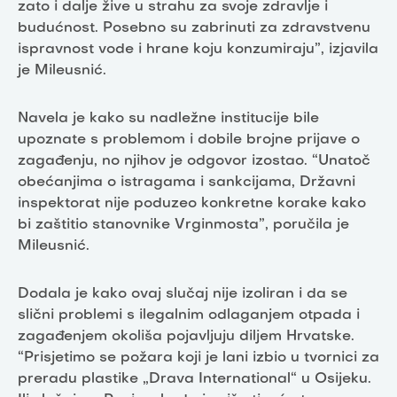
zato i dalje žive u strahu za svoje zdravlje i
budućnost. Posebno su zabrinuti za zdravstvenu
ispravnost vode i hrane koju konzumiraju”, izjavila
je Mileusnić.
Navela je kako su nadležne institucije bile
upoznate s problemom i dobile brojne prijave o
zagađenju, no njihov je odgovor izostao. “Unatoč
obećanjima o istragama i sankcijama, Državni
inspektorat nije poduzeo konkretne korake kako
bi zaštitio stanovnike Vrginmosta”, poručila je
Mileusnić.
Dodala je kako ovaj slučaj nije izoliran i da se
slični problemi s ilegalnim odlaganjem otpada i
zagađenjem okoliša pojavljuju diljem Hrvatske.
“Prisjetimo se požara koji je lani izbio u tvornici za
preradu plastike „Drava International“ u Osijeku.