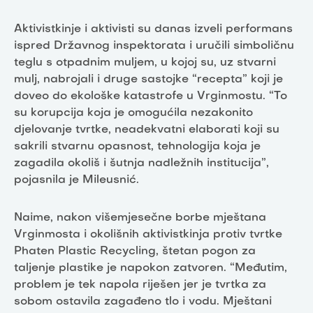
Aktivistkinje i aktivisti su danas izveli performans
ispred Državnog inspektorata i uručili simboličnu
teglu s otpadnim muljem, u kojoj su, uz stvarni
mulj, nabrojali i druge sastojke “recepta” koji je
doveo do ekološke katastrofe u Vrginmostu. “To
su korupcija koja je omogućila nezakonito
djelovanje tvrtke, neadekvatni elaborati koji su
sakrili stvarnu opasnost, tehnologija koja je
zagadila okoliš i šutnja nadležnih institucija”,
pojasnila je Mileusnić.
Naime, nakon višemjesečne borbe mještana
Vrginmosta i okolišnih aktivistkinja protiv tvrtke
Phaten Plastic Recycling, štetan pogon za
taljenje plastike je napokon zatvoren. “Međutim,
problem je tek napola riješen jer je tvrtka za
sobom ostavila zagađeno tlo i vodu. Mještani