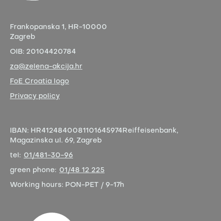
Frankopanska 1,
HR-10000
Zagreb
OIB:
20104420784
za@zelena-akcija.hr
FoE Croatia logo
Privacy policy
IBAN:
HR4124840081101645974
Reiffeisenbank,
Magazinska ul. 69, Zagreb
tel:
01/481-30-96
green phone:
01/48 12 225
Working hours:
PON-PET / 9-17h