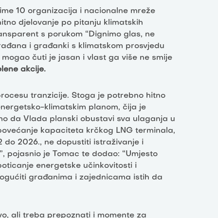
 u ime 10 organizacija i nacionalne mreže
hitno djelovanje po pitanju klimatskih
transparent s porukom “Dignimo glas, ne
građana i građanki s klimatskom prosvjedu
 mogao čuti je jasan i vlast ga više ne smije
lene akcije.
procesu tranzicije. Stoga je potrebno hitno
 energetsko-klimatskim planom, čija je
žimo da Vlada planski obustavi sva ulaganja u
ra povećanje kapaciteta krčkog LNG terminala,
do 2026., ne dopustiti istraživanje i
.”, pojasnio je Tomac te dodao: “Umjesto
oticanje energetske učinkovitosti i
mogućiti građanima i zajednicama istih da
tvo, ali treba prepoznati i momente za