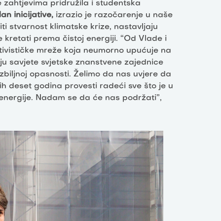
 zahtjevima pridružila i studentska
n inicijative,
izrazio je razočarenje u naše
i stvarnost klimatske krize, nastavljaju
e kretati prema čistoj energiji. “Od Vlade i
tivističke mreže koja neumorno upućuje na
ju savjete svjetske znanstvene zajednice
 ozbiljnoj opasnosti. Želimo da nas uvjere da
ih deset godina provesti radeći sve što je u
 energije. Nadam se da će nas podržati”,