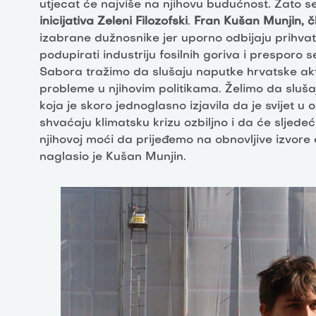
utjecat će najviše na njihovu budućnost. Zato se
inicijativa Zeleni Filozofski
.
Fran Kušan Munjin, čla
izabrane dužnosnike jer uporno odbijaju prihvatit
podupirati industriju fosilnih goriva i presporo s
Sabora tražimo da slušaju naputke hrvatske ak
probleme u njihovim politikama. Želimo da sluša
koja je skoro jednoglasno izjavila da je svijet u
shvaćaju klimatsku krizu ozbiljno i da će sljedeć
njihovoj moći da prijeđemo na obnovljive izvore
naglasio je Kušan Munjin.