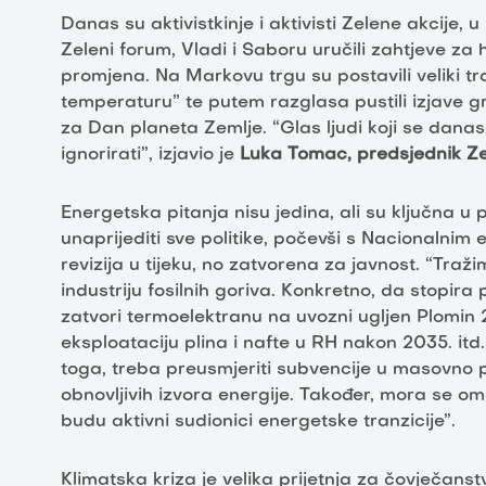
Danas su aktivistkinje i aktivisti Zelene akcije,
Zeleni forum, Vladi i Saboru uručili zahtjeve za 
promjena. Na Markovu trgu su postavili veliki 
temperaturu” te putem razglasa pustili izjave 
za Dan planeta Zemlje. “Glas ljudi koji se danas
ignorirati”, izjavio je
Luka Tomac, predsjednik Ze
Energetska pitanja nisu jedina, ali su ključna u 
unaprijediti sve politike, počevši s Nacionalnim
revizija u tijeku, no zatvorena za javnost. “Tra
industriju fosilnih goriva. Konkretno, da stopi
zatvori termoelektranu na uvozni ugljen Plomin 2 
eksploataciju plina i nafte u RH nakon 2035. itd
toga, treba preusmjeriti subvencije u masovno p
obnovljivih izvora energije. Također, mora se o
budu aktivni sudionici energetske tranzicije”.
Klimatska kriza je velika prijetnja za čovječans