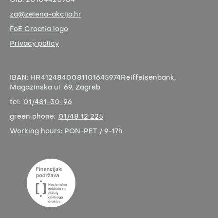
OIB:
20104420784
za@zelena-akcija.hr
FoE Croatia logo
Privacy policy
IBAN:
HR4124840081101645974
Reiffeisenbank,
Magazinska ul. 69, Zagreb
tel:
01/481-30-96
green phone:
01/48 12 225
Working hours:
PON-PET / 9-17h