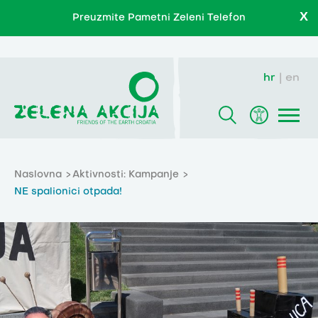
X
Preuzmite Pametni Zeleni Telefon
hr
en
Naslovna
Aktivnosti: Kampanje
NE spalionici otpada!