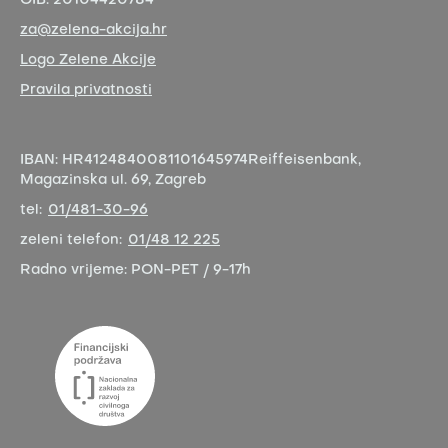
OIB:
20104420784
za@zelena-akcija.hr
Logo Zelene Akcije
Pravila privatnosti
IBAN:
HR4124840081101645974
Reiffeisenbank,
Magazinska ul. 69, Zagreb
tel:
01/481-30-96
zeleni telefon:
01/48 12 225
Radno vrijeme:
PON-PET / 9-17h