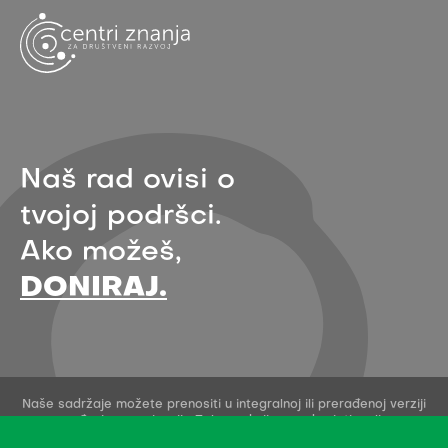
Naš rad ovisi o
tvojoj podršci.
Ako možeš,
DONIRAJ.
Naše sadržaje možete prenositi u integralnoj ili prerađenoj verziji
uz navođenje organizacije Zelena akcija - pod uvjetima licence
Creative Commons Imenovanje 4.0 međunarodna.