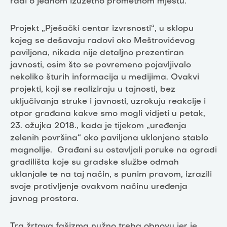
radi o jednom izuzetno prometnom mjestu.
Projekt „Pješački centar izvrsnosti“, u sklopu
kojeg se dešavaju radovi oko Meštrovićevog
paviljona, nikada nije detaljno prezentiran
javnosti, osim što se povremeno pojavljivalo
nekoliko šturih informacija u medijima. Ovakvi
projekti, koji se realiziraju u tajnosti, bez
uključivanja struke i javnosti, uzrokuju reakcije i
otpor građana kakve smo mogli vidjeti u petak,
23. ožujka 2018., kada je tijekom „uređenja
zelenih površina“ oko paviljona uklonjeno stablo
magnolije. Građani su ostavljali poruke na ogradi
gradilišta koje su gradske službe odmah
uklanjale te na taj način, s punim pravom, izrazili
svoje protivljenje ovakvom načinu uređenja
javnog prostora.
Trg žrtava fašizma nužno treba obnovu jer je