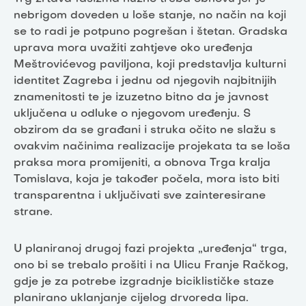
nebrigom doveden u loše stanje, no način na koji
se to radi je potpuno pogrešan i štetan. Gradska
uprava mora uvažiti zahtjeve oko uređenja
Meštrovićevog paviljona, koji predstavlja kulturni
identitet Zagreba i jednu od njegovih najbitnijih
znamenitosti te je izuzetno bitno da je javnost
uključena u odluke o njegovom uređenju. S
obzirom da se građani i struka očito ne slažu s
ovakvim načinima realizacije projekata ta se loša
praksa mora promijeniti, a obnova Trga kralja
Tomislava, koja je također počela, mora isto biti
transparentna i uključivati sve zainteresirane
strane.
U planiranoj drugoj fazi projekta „uređenja“ trga,
ono bi se trebalo prošiti i na Ulicu Franje Račkog,
gdje je za potrebe izgradnje biciklističke staze
planirano uklanjanje cijelog drvoreda lipa.