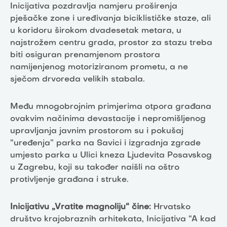
Inicijativa pozdravlja namjeru proširenja
pješačke zone i uređivanja biciklističke staze, ali
u koridoru širokom dvadesetak metara, u
najstrožem centru grada, prostor za stazu treba
biti osiguran prenamjenom prostora
namijenjenog motoriziranom prometu, a ne
sječom drvoreda velikih stabala.
Među mnogobrojnim primjerima otpora građana
ovakvim načinima devastacije i nepromišljenog
upravljanja javnim prostorom su i pokušaj
“uređenja” parka na Savici i izgradnja zgrade
umjesto parka u Ulici kneza Ljudevita Posavskog
u Zagrebu, koji su također naišli na oštro
protivljenje građana i struke.
Inicijativu „Vratite magnoliju“ čine:
Hrvatsko
društvo krajobraznih arhitekata, Inicijativa “A kad