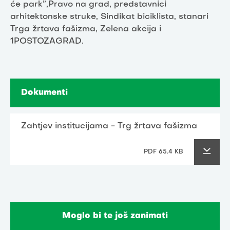
će park”,Pravo na grad, predstavnici
arhitektonske struke, Sindikat biciklista, stanari
Trga žrtava fašizma, Zelena akcija i
1POSTOZAGRAD.
Dokumenti
Zahtjev institucijama - Trg žrtava fašizma
PDF 65.4 KB
Moglo bi te još zanimati