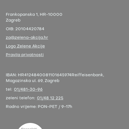
Frankopanska 1,
HR-10000
Zagreb
OIB:
20104420784
za@zelena-akcija.hr
Logo Zelene Akcije
Pravila privatnosti
IBAN:
HR4124840081101645974
Reiffeisenbank,
Magazinska ul. 69, Zagreb
tel:
01/481-30-96
zeleni telefon:
01/48 12 225
Radno vrijeme:
PON-PET / 9-17h