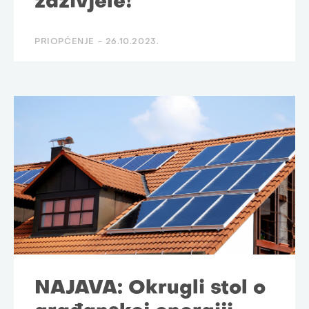
zaživjele!
PRIOPĆENJE -
26.10.2023.
NAJAVA: Okrugli stol o