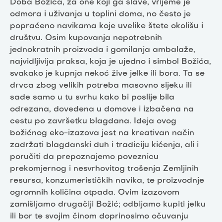
Doba Božića, za one koji ga slave, vrijeme je
odmora i uživanja u toplini doma, no često je
popraćeno navikama koje uvelike štete okolišu i
društvu. Osim kupovanja nepotrebnih
jednokratnih proizvoda i gomilanja ambalaže,
najvidljivija praksa, koja je ujedno i simbol Božića,
svakako je kupnja nekoć žive jelke ili bora. Ta se
drvca zbog velikih potreba masovno sijeku ili
sade samo u tu svrhu kako bi poslije bila
odrezana, dovedena u domove i izbačena na
cestu po završetku blagdana. Ideja ovog
božićnog eko-izazova jest na kreativan način
zadržati blagdanski duh i tradiciju kićenja, ali i
poručiti da prepoznajemo poveznicu
prekomjernog i nesvrhovitog trošenja Zemljinih
resursa, konzumerističkih navika, te proizvodnje
ogromnih količina otpada. Ovim izazovom
zamišljamo drugačiji Božić; odbijamo kupiti jelku
ili bor te svojim činom doprinosimo očuvanju