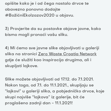
opišite kako je i od čega nastalo drvce te
obavezno ponovno dodajte
#BožićniEkoIzazov2020 u objavu.
3) Provjerite da su postavke objave javne, kako
bismo mogli pronaći vašu sliku.
4) Mi ćemo sve javne slike objavljivati u galeriji
slika na stranici
Zero Waste Croatia Network
gdje će služiti kao inspiracija drugima, ali i
skupljati lajkove.
Slike možete objavljivati od 17.12. do 7.1.2021.
Nakon toga, od 7.1. do 11.1.2021., skupljaju se
“lajkovi” u galeriji slika, a pobjedničko drvce, koje
skupi najviše “lajkova” iz galerije, bit će
proglašeno zadnji dan - 11.1.2021!