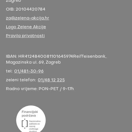
Zagreb
OIB:
20104420784
za@zelena-akcija.hr
Logo Zelene Akcije
Pravila privatnosti
IBAN:
HR4124840081101645974
Reiffeisenbank,
Magazinska ul. 69, Zagreb
tel:
01/481-30-96
zeleni telefon:
01/48 12 225
Radno vrijeme:
PON-PET / 9-17h