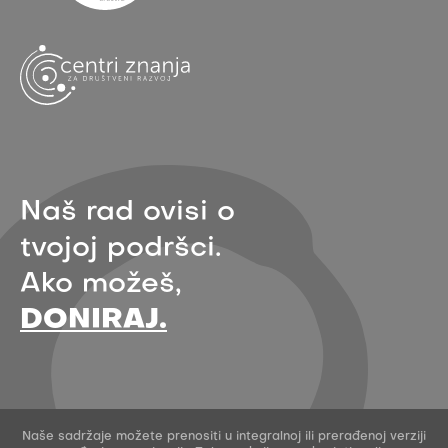
Naš rad ovisi o
tvojoj podršci.
Ako možeš,
DONIRAJ.
Naše sadržaje možete prenositi u integralnoj ili prerađenoj verziji