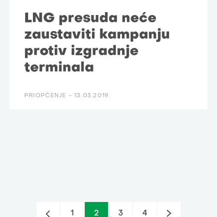
LNG presuda neće
zaustaviti kampanju
protiv izgradnje
terminala
PRIOPĆENJE -
13.03.2019.
1
2
3
4