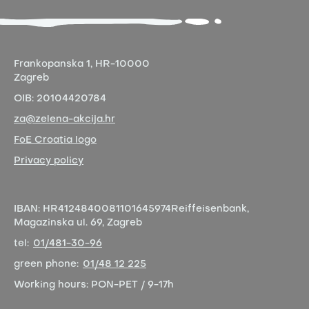
Frankopanska 1,
HR-10000
Zagreb
OIB:
20104420784
za@zelena-akcija.hr
FoE Croatia logo
Privacy policy
IBAN:
HR4124840081101645974
Reiffeisenbank,
Magazinska ul. 69, Zagreb
tel:
01/481-30-96
green phone:
01/48 12 225
Working hours:
PON-PET / 9-17h