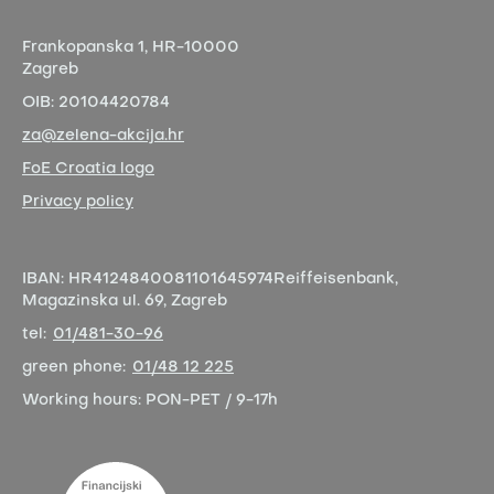
Frankopanska 1,
HR-10000
Zagreb
OIB:
20104420784
za@zelena-akcija.hr
FoE Croatia logo
Privacy policy
IBAN:
HR4124840081101645974
Reiffeisenbank,
Magazinska ul. 69, Zagreb
tel:
01/481-30-96
green phone:
01/48 12 225
Working hours:
PON-PET / 9-17h