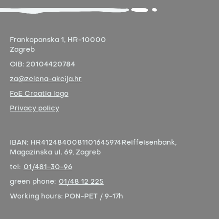
Frankopanska 1,
HR-10000
Zagreb
OIB:
20104420784
za@zelena-akcija.hr
FoE Croatia logo
Privacy policy
IBAN:
HR4124840081101645974
Reiffeisenbank,
Magazinska ul. 69, Zagreb
tel:
01/481-30-96
green phone:
01/48 12 225
Working hours:
PON-PET / 9-17h