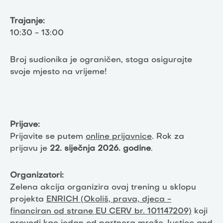
Trajanje:
10:30 - 13:00
Broj sudionika je ograničen, stoga osigurajte
svoje mjesto na vrijeme!
Prijave:
Prijavite se putem
online prijavnice
. Rok za
prijavu je
22. siječnja 2026. godine
.
Organizatori:
Zelena akcija organizira ovaj trening u sklopu
projekta
ENRICH (Okoliš, prava, djeca -
financiran od strane EU CERV br. 101147209)
koji