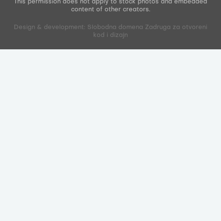
This permission does not apply to stock photos and embedded
content of other creators.
Design & development: Slobodna domena Zadruga za otvoreni
kod i dizajn