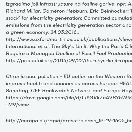
izgradimo još infrastructure na fosilne gorive, npr: A
Richard Millar, Cameron Hepburn, Eric Beinhocker: 
stock’ for electricity generation: Committed cumula
emissions from the electricity generation sector and 
a green economy, 24.03.2016.,
http://www.oxfordmartin.ox.ac.uk/publications/view
International et al: The Sky’s Limit: Why the Paris C
Require a Managed Decline of Fossil Fuel Production
http://priceofoil.org/2016/09/22/the-skys-limit-repo
Chronic coal pollution - EU action on the Western Ba
improve health and economies across Europe. HEAL
Sandbag, CEE Bankwatch Network and Europe Beyo
https://drive.google.com/file/d/1uYGVkZeAVBYhW
-M9/view
http://europa.eu/rapid/press-release_IP-19-1605_hr