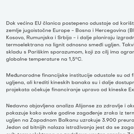
Dok većina EU članica postepeno odustaje od korište
zemlje jugoistočne Europe - Bosna i Hercegovina (B
Kosovo, Rumunjska i Srbija - i dalje planiraju izgrad
termoelektrana na lignit odnosno smeđi ugljen. Takvi
skladu s Pariškim sporazumom, koji za cilj ima ogran
globalne temperature na 1,5°C.
Međunarodne financijske institucije odustale su od f
ugljena, ali krediti kineskih banaka su i dalje dostup
projekata očekuje financiranje upravo od kineske 
Nedavno objavljena analiza Alijanse za zdravlje i ok
pokazuje kako svake godine zagađenje zraka iz ter
ugljen na Zapadnom Balkanu uzrokuje 3.900 preuran
Jedan od bitnijih nalaza istraživanja jest da se zaga