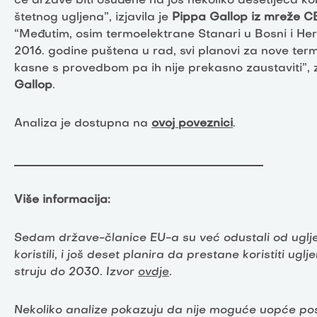
će države biti osuđene na još nekoliko desetljeća ko
štetnog ugljena”, izjavila je
Pippa Gallop iz mreže 
“Međutim, osim termoelektrane Stanari u Bosni i Herc
2016. godine puštena u rad, svi planovi za nove te
kasne s provedbom pa ih nije prekasno zaustaviti”, z
Gallop
.
Analiza je dostupna na
ovoj poveznici
.
____________________________________________
Više informacija:
Sedam države-članice EU-a su već odustali od ugljen
koristili, i još deset planira da prestane koristiti ugl
struju do 2030. Izvor
ovdje
.
Nekoliko analize pokazuju da nije moguće uopće post