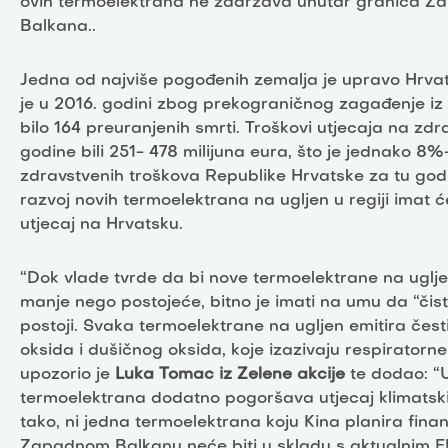
ovih termoelektrana ne zadržava unutar granica 
Balkana..
Jedna od najviše pogođenih zemalja je upravo Hrvat
je u 2016. godini zbog prekograničnog zagađenje iz
bilo 164 preuranjenih smrti. Troškovi utjecaja na zdra
godine bili 251- 478 milijuna eura, što je jednako 
zdravstvenih troškova Republike Hrvatske za tu godi
razvoj novih termoelektrana na ugljen u regiji imat će 
utjecaj na Hrvatsku.
“Dok vlade tvrde da bi nove termoelektrane na uglj
manje nego postojeće, bitno je imati na umu da “čist
postoji. Svaka termoelektrane na ugljen emitira če
oksida i dušičnog oksida, koje izazivaju respiratorne 
upozorio je
Luka Tomac iz Zelene akcije
te dodao: “U
termoelektrana dodatno pogoršava utjecaj klimatski
tako, ni jedna termoelektrana koju Kina planira finan
Zapadnom Balkanu neće biti u skladu s aktualnim 