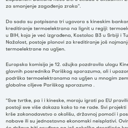
za smanjenje zagađenja zraka”.
Do sada su potpisana tri ugovora s kineskim bank
kreditiranje termoelektrana na lignit u regiji: termoe
u BIH, koja je već izgrađena, Kostolac B3 u Srbiji i Tu
Nažalost, postoje planovi za kreditiranje još najmanj
termoelektrane na ugljen.
Europska komisija je 12. ožujka pozdravila ulogu Ki
glavnih posrednika Pariškog sporazuma, ali i upozor
podrška termoelektranama na ugljen u mnogim ze
globalne ciljeve Pariškog sporazuma .
“Sve tvrtke, pa i i kineske, moraju igrati po EU pravi
postoji sve više dokaza kako to ne rade. Svi projekti k
krše zakonodavstvo o okolišu, državnoj pomoći i po
nabave ili su jednostavno ekonomski neisplativi. Ov