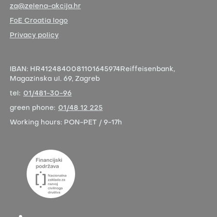
za@zelena-akcija.hr
FoE Croatia logo
Privacy policy
IBAN:
HR4124840081101645974
Reiffeisenbank,
Magazinska ul. 69, Zagreb
tel:
01/481-30-96
green phone:
01/48 12 225
Working hours:
PON-PET / 9-17h