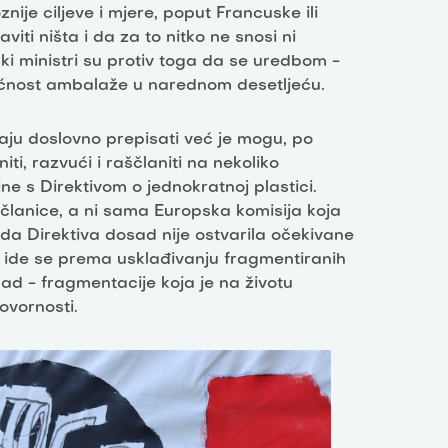
nije ciljeve i mjere, poput Francuske ili
ti ništa i da za to nitko ne snosi ni
ki ministri su protiv toga da se uredbom -
ućnost ambalaže u narednom desetljeću.
aju doslovno prepisati već je mogu, po
iti, razvući i raščlaniti na nekoliko
e s Direktivom o jednokratnoj plastici.
članice, a ni sama Europska komisija koja
da Direktiva dosad nije ostvarila očekivane
a ide se prema usklađivanju fragmentiranih
ad - fragmentacije koja je na životu
ovornosti.