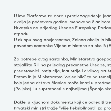
U ime Platforme za borbu protiv zagađenja jed
akcija je početkom godine imenovana članicom p
Hrvatske na prijedlog Uredbe Europskog Parla
otpadu.
U sklopu ovog povjerenstva, Zelena akcija je b
povodom sastanka Vijeća ministara za okoliš (E
Za potrebe ovog sastanka, Ministarstvo gospodar
stajalište RH na prijedlog predmetne Uredbe, st
predstavnici institucija, industrije i civilnog druš
Potom ih je Ministarstvo “objedinilo” te na temelju 
koje jedna država članica može imati u predmet
(Poljska) i u suprotnosti s najboljima (Španjolsk
Dakle, u ključnom dokumentu koji će odrediti t
hrvatski ministri traže “više fleksibilnosti” za p