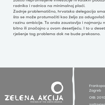
zaštiti nepromišljene investicije hrvatskih podu
radnika i radnica na minimalnoj plaći.
Zadnje problematično, hrvatska delegacija smat
što se može protumačiti kao želja za odugovlač
razinu ambicije. To onda zaustavlja i najmanju n
bitno ili značajno u ovom desetljeću. I to u dese
rješenje tog problema dok ne bude prekasno.
Frankopa
Zagreb
OIB:
201
za@zelen