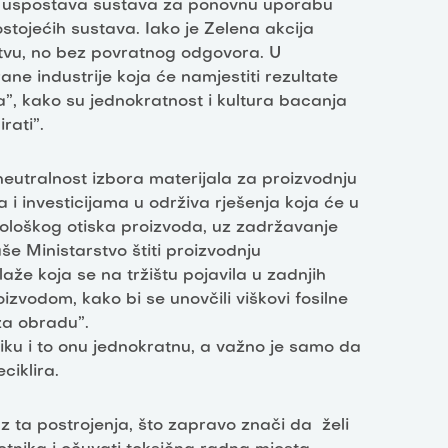
 da uspostava sustava za ponovnu uporabu
ostojećih sustava. Iako je Zelena akcija
rstvu, no bez povratnog odgovora. U
rane industrije koja će namjestiti rezultate
a”, kako su jednokratnost i kultura bacanja
rati”.
neutralnost izbora materijala za proizvodnju
i investicijama u održiva rješenja koja će u
kološkog otiska proizvoda, uz zadržavanje
e Ministarstvo štiti proizvodnju
že koja se na tržištu pojavila u zadnjih
zvodom, kako bi se unovčili viškovi fosilne
za obradu”.
tiku i to onu jednokratnu, a važno je samo da
ciklira.
uz ta postrojenja, što zapravo znači da želi