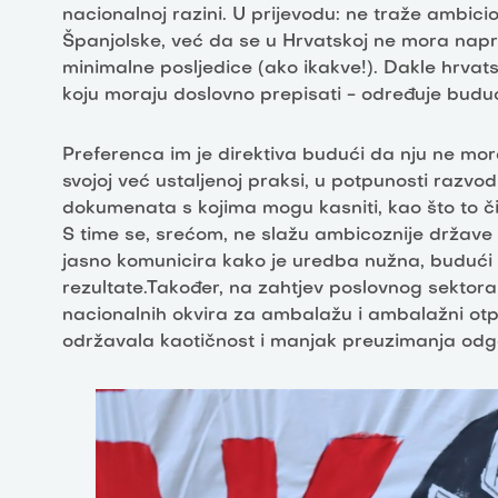
nacionalnoj razini. U prijevodu: ne traže ambicioz
Španjolske, već da se u Hrvatskoj ne mora napravi
minimalne posljedice (ako ikakve!). Dakle hrvats
koju moraju doslovno prepisati - određuje bud
Preferenca im je direktiva budući da nju ne mor
svojoj već ustaljenoj praksi, u potpunosti razvodn
dokumenata s kojima mogu kasniti, kao što to čin
S time se, srećom, ne slažu ambicoznije države 
jasno komunicira kako je uredba nužna, budući 
rezultate.Također, na zahtjev poslovnog sektor
nacionalnih okvira za ambalažu i ambalažni otp
održavala kaotičnost i manjak preuzimanja odg