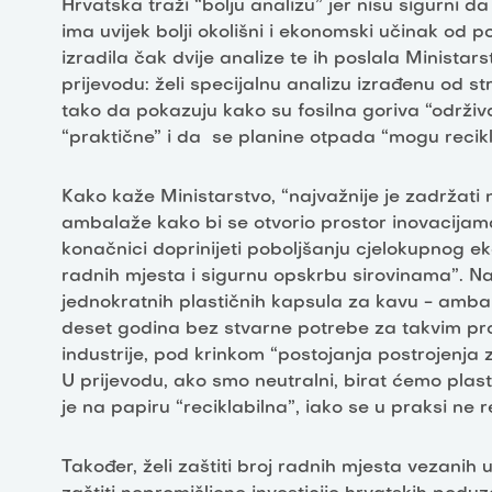
Hrvatska traži “bolju analizu” jer nisu sigurni
ima uvijek bolji okolišni i ekonomski učinak od p
izradila čak dvije analize te ih poslala Minista
prijevodu: želi specijalnu analizu izrađenu od st
tako da pokazuju kako su fosilna goriva “održiv
“praktične” i da se planine otpada “mogu recikli
Kako kaže Ministarstvo, “najvažnije je zadržati 
ambalaže kako bi se otvorio prostor inovacijama 
konačnici doprinijeti poboljšanju cjelokupnog e
radnih mjesta i sigurnu opskrbu sirovinama”. Naš
jednokratnih plastičnih kapsula za kavu - ambala
deset godina bez stvarne potrebe za takvim proi
industrije, pod krinkom “postojanja postrojenja 
U prijevodu, ako smo neutralni, birat ćemo plas
je na papiru “reciklabilna”, iako se u praksi ne re
Također, želi zaštiti broj radnih mjesta vezanih 