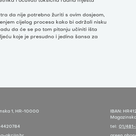
zetnika i očuvati toksična radna mjesta
ra da nije potrebno žuriti s ovim dosjeom,
enjem cijelog procesa kako bi održali nisku
adu da će se po tom pitanju učiniti išta
tljeću koje je presudno i jedina šansa za
nska 1,
HR-10000
IBAN:
HR412
Magazinska 
04420784
tel:
01/481
a-akcija.hr
green phon