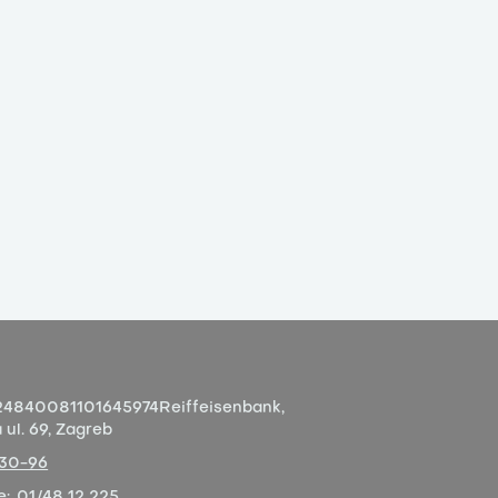
4840081101645974
Reiffeisenbank,
ul. 69, Zagreb
-30-96
e:
01/48 12 225