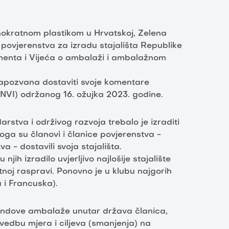
nokratnom plastikom u Hrvatskoj, Zelena
ovjerenstva za izradu stajališta Republike
menta i Vijeća o ambalaži i ambalažnom
ilapozvana dostaviti svoje komentare
NVI) održanog 16. ožujka 2023. godine
.
stva i održivog razvoja trebalo je izraditi
oga su članovi i članice povjerenstva -
tva - dostavili svoja stajališta.
njih izradilo uvjerljivo najlošije stajalište
noj raspravi. Ponovno je u klubu najgorih
a i Francuska).
rendove ambalaže unutar država članica,
rovedbu mjera i ciljeva (smanjenja) na