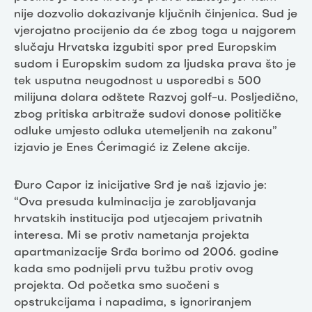
nije dozvolio dokazivanje ključnih činjenica. Sud je
vjerojatno procijenio da će zbog toga u najgorem
slučaju Hrvatska izgubiti spor pred Europskim
sudom i Europskim sudom za ljudska prava što je
tek usputna neugodnost u usporedbi s 500
milijuna dolara odštete Razvoj golf-u. Posljedično,
zbog pritiska arbitraže sudovi donose političke
odluke umjesto odluka utemeljenih na zakonu”
izjavio je Enes Ćerimagić iz Zelene akcije.
Đuro Capor iz inicijative Srđ je naš izjavio je:
“Ova presuda kulminacija je zarobljavanja
hrvatskih institucija pod utjecajem privatnih
interesa. Mi se protiv nametanja projekta
apartmanizacije Srđa borimo od 2006. godine
kada smo podnijeli prvu tužbu protiv ovog
projekta. Od početka smo suočeni s
opstrukcijama i napadima, s ignoriranjem