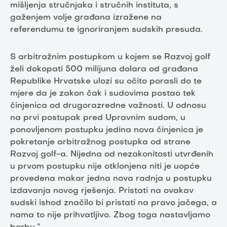
mišljenja stručnjaka i stručnih instituta, s
gaženjem volje građana izražene na
referendumu te ignoriranjem sudskih presuda.
S arbitražnim postupkom u kojem se Razvoj golf
želi dokopati 500 milijuna dolara od građana
Republike Hrvatske ulozi su očito porasli do te
mjere da je zakon čak i sudovima postao tek
činjenica od drugorazredne važnosti. U odnosu
na prvi postupak pred Upravnim sudom, u
ponovljenom postupku jedina nova činjenica je
pokretanje arbitražnog postupka od strane
Razvoj golf-a. Nijedna od nezakonitosti utvrđenih
u prvom postupku nije otklonjena niti je uopće
provedena makar jedna nova radnja u postupku
izdavanja novog rješenja. Pristati na ovakav
sudski ishod značilo bi pristati na pravo jačega, a
nama to nije prihvatljivo. Zbog toga nastavljamo