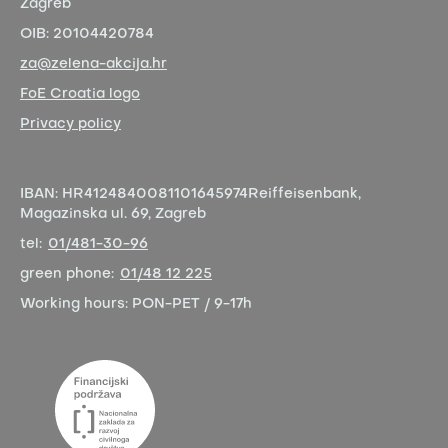
Zagreb
OIB:
20104420784
za@zelena-akcija.hr
FoE Croatia logo
Privacy policy
IBAN:
HR4124840081101645974
Reiffeisenbank,
Magazinska ul. 69, Zagreb
tel:
01/481-30-96
green phone:
01/48 12 225
Working hours:
PON-PET / 9-17h