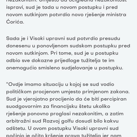
nezakonitim. Umjesto da očiglednu nezakonitost
ispravi, sud je tada u novom postupku i pred
novom sutkinjom potvrdio novo rješenje ministra
Ćorića.
Sada je i Visoki upravni sud potvrdio presudu
donesenu u ponovljenom sudskom postupku pred
novom sutkinjom. Pri tome, sud je u postupku
odbio sve dokazne prijedloge tužitelja te im
onemogućio smisleno sudjelovanje u postupku.
“Ovdje imamo situaciju u kojoj se sud vodio
političkom procjenom umjesto primjenom zakona.
Sud je vjerojatno procijenio da će biti percipiran
suodgovornim za financijsku štetu ukoliko
rješenje ponovno proglasi nezakonitim, a zatim
arbitražni sud Razvoj golfu dosudi bilo kakvu
odštetu. U ovom postupku Visoki upravni sud
počinio je očito kršenje prava tužitelja jer nam