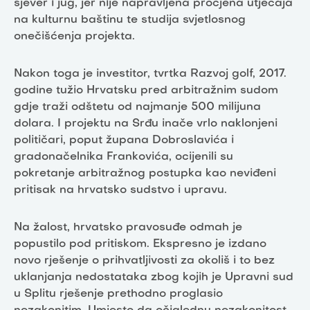
sjever i jug, jer nije napravljena procjena utjecaja
na kulturnu baštinu te studija svjetlosnog
onečišćenja projekta.
Nakon toga je investitor, tvrtka Razvoj golf, 2017.
godine tužio Hrvatsku pred arbitražnim sudom
gdje traži odštetu od najmanje 500 milijuna
dolara. I projektu na Srđu inače vrlo naklonjeni
političari, poput župana Dobroslavića i
gradonačelnika Frankovića, ocijenili su
pokretanje arbitražnog postupka kao neviđeni
pritisak na hrvatsko sudstvo i upravu.
Na žalost, hrvatsko pravosuđe odmah je
popustilo pod pritiskom. Ekspresno je izdano
novo rješenje o prihvatljivosti za okoliš i to bez
uklanjanja nedostataka zbog kojih je Upravni sud
u Splitu rješenje prethodno proglasio