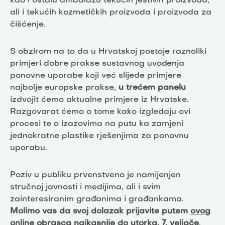
kao i ostalu ambalažu tekućih jestivih proizvoda,
ali i tekućih kozmetičkih proizvoda i proizvoda za
čišćenje.
S obzirom na to da u Hrvatskoj postoje raznoliki
primjeri dobre prakse sustavnog uvođenja
ponovne uporabe koji već slijede primjere
najbolje europske prakse,
u trećem panelu
izdvojit ćemo aktualne primjere iz Hrvatske.
Razgovarat ćemo o tome kako izgledaju ovi
procesi te o izazovima na putu ka zamjeni
jednokratne plastike rješenjima za ponovnu
uporabu.
Poziv u publiku prvenstveno je namijenjen
stručnoj javnosti i medijima, ali i svim
zainteresiranim građanima i građankama.
Molimo vas da svoj dolazak prijavite putem
ovog
online obrasca
najkasnije do utorka, 7. veljače
.