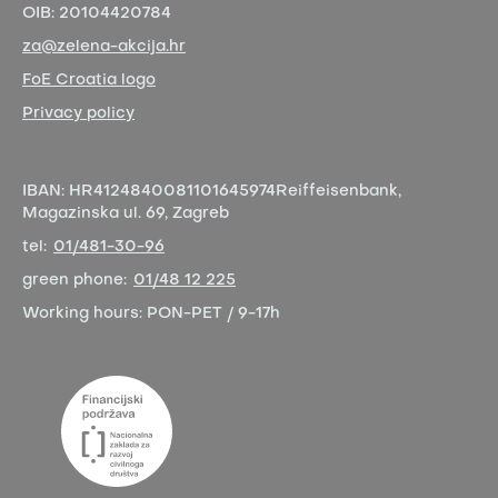
OIB:
20104420784
za@zelena-akcija.hr
FoE Croatia logo
Privacy policy
IBAN:
HR4124840081101645974
Reiffeisenbank,
Magazinska ul. 69, Zagreb
tel:
01/481-30-96
green phone:
01/48 12 225
Working hours:
PON-PET / 9-17h