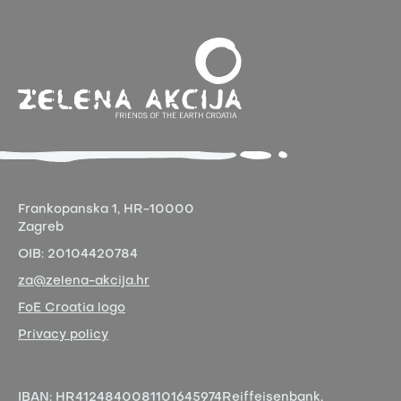
Frankopanska 1,
HR-10000
Zagreb
OIB:
20104420784
za@zelena-akcija.hr
FoE Croatia logo
Privacy policy
IBAN:
HR4124840081101645974
Reiffeisenbank,