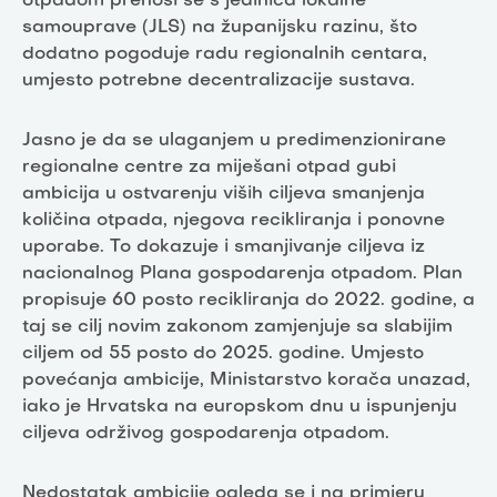
otpadom prenosi se s jedinica lokalne
samouprave (JLS) na županijsku razinu, što
dodatno pogoduje radu regionalnih centara,
umjesto potrebne decentralizacije sustava.
Jasno je da se ulaganjem u predimenzionirane
regionalne centre za miješani otpad gubi
ambicija u ostvarenju viših ciljeva smanjenja
količina otpada, njegova recikliranja i ponovne
uporabe. To dokazuje i smanjivanje ciljeva iz
nacionalnog Plana gospodarenja otpadom. Plan
propisuje 60 posto recikliranja do 2022. godine, a
taj se cilj novim zakonom zamjenjuje sa slabijim
ciljem od 55 posto do 2025. godine. Umjesto
povećanja ambicije, Ministarstvo korača unazad,
iako je Hrvatska na europskom dnu u ispunjenju
ciljeva održivog gospodarenja otpadom.
Nedostatak ambicije ogleda se i na primjeru