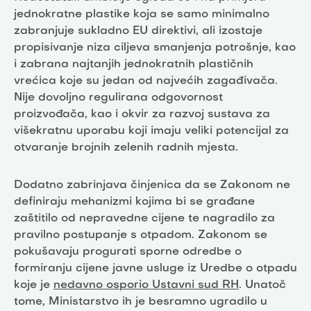
jednokratne plastike koja se samo minimalno
zabranjuje sukladno EU direktivi, ali izostaje
propisivanje niza ciljeva smanjenja potrošnje, kao
i zabrana najtanjih jednokratnih plastičnih
vrećica koje su jedan od najvećih zagađivača.
Nije dovoljno regulirana odgovornost
proizvođača, kao i okvir za razvoj sustava za
višekratnu uporabu koji imaju veliki potencijal za
otvaranje brojnih zelenih radnih mjesta.
Dodatno zabrinjava činjenica da se Zakonom ne
definiraju mehanizmi kojima bi se građane
zaštitilo od nepravedne cijene te nagradilo za
pravilno postupanje s otpadom. Zakonom se
pokušavaju progurati sporne odredbe o
formiranju cijene javne usluge iz Uredbe o otpadu
koje je
nedavno osporio Ustavni sud RH
. Unatoč
tome, Ministarstvo ih je besramno ugradilo u