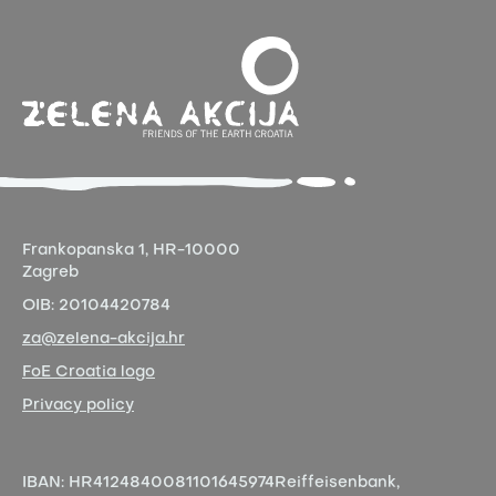
Frankopanska 1,
HR-10000
Zagreb
OIB:
20104420784
za@zelena-akcija.hr
FoE Croatia logo
Privacy policy
IBAN:
HR4124840081101645974
Reiffeisenbank,