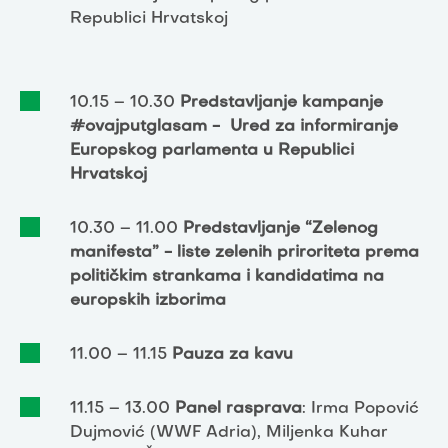
Republici Hrvatskoj
10.15 – 10.30
Predstavljanje kampanje
#ovajputglasam - Ured za informiranje
Europskog parlamenta u Republici
Hrvatskoj
10.30 – 11.00
Predstavljanje “Zelenog
manifesta” - liste zelenih priroriteta prema
političkim strankama i kandidatima na
europskih izborima
11.00 – 11.15
Pauza za kavu
11.15 – 13.00
Panel rasprava
: Irma Popović
Dujmović (WWF Adria), Miljenka Kuhar