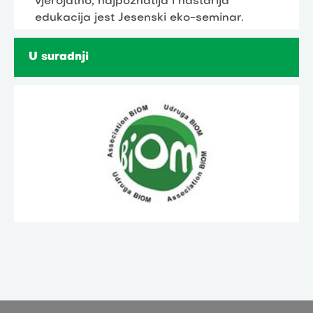
vjerojatno, najpoznatija i nastarija
edukacija jest Jesenski eko-seminar.
U suradnji