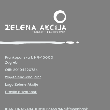
Frankopanska 1,
HR-10000
Zagreb
OIB:
20104420784
za@zelena-akcija.hr
Logo Zelene Akcije
Pravila privatnosti
IBAN:
HR4124840081101645974
Reiffeisenbank,