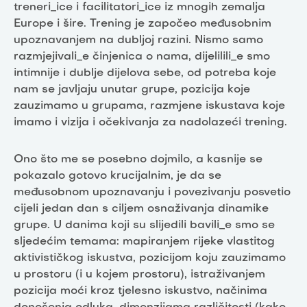
treneri_ice i facilitatori_ice iz mnogih zemalja
Europe i šire. Trening je započeo međusobnim
upoznavanjem na dubljoj razini. Nismo samo
razmjejivali_e činjenica o nama, dijelilili_e smo
intimnije i dublje dijelova sebe, od potreba koje
nam se javljaju unutar grupe, pozicija koje
zauzimamo u grupama, razmjene iskustava koje
imamo i vizija i očekivanja za nadolazeći trening.
Ono što me se posebno dojmilo, a kasnije se
pokazalo gotovo krucijalnim, je da se
međusobnom upoznavanju i povezivanju posvetio
cijeli jedan dan s ciljem osnaživanja dinamike
grupe.
U danima koji su slijedili bavili_e smo se
sljedećim temama: mapiranjem rijeke vlastitog
aktivističkog iskustva, pozicijom koju zauzimamo
u prostoru (i u kojem prostoru), istraživanjem
pozicija moći kroz tjelesno iskustvo, načinima