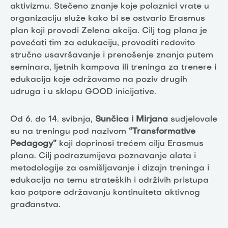
aktivizmu. Stečeno znanje koje polaznici vrate u
organizaciju služe kako bi se ostvario Erasmus
plan koji provodi Zelena akcija. Cilj tog plana je
povećati tim za edukaciju, provoditi redovito
stručno usavršavanje i prenošenje znanja putem
seminara, ljetnih kampova ili treninga za trenere i
edukacija koje održavamo na poziv drugih
udruga i u sklopu GOOD inicijative.
Od 6. do 14. svibnja,
Sunčica i Mirjana
sudjelovale
su na treningu pod nazivom
“Transformative
Pedagogy”
koji doprinosi trećem cilju Erasmus
plana. Cilj podrazumijeva poznavanje alata i
metodologije za osmišljavanje i dizajn treninga i
edukacija na temu strateških i održivih pristupa
kao potpore održavanju kontinuiteta aktivnog
građanstva.