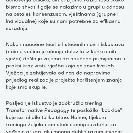
donošenja odluka, dimenzijama različitosti (kako
bismo shvatili gdje se nalazimo u grupi u odnosu
na ostale), konsenzusom, vještinama (grupne i
individualne) koje su nam potrebne za efikasnu
suradnju.
Nakon naučene teorije i stečenih novih iskustava
(naime većina je učenja dolazila iz konkretnih
vježbi) došlo je vrijeme da naučeno primijenimo u
praksi kroz vrstu vježbe koja se zove
live lab
.
Vježba je zahtijevala od nas da napravimo
prijedlog realizacije projekta korištenjem znanja
koje smo skupile.
Posljednje iskustvo je zaokružilo trening
Transformative Pedagogy
te posložilo ‘’kockice’’
koje su mi bile toliko bitne. Naime, tijekom
treninga željela sam steći samopouzdanje za
vođenje grupa, ali i mnogo dublje razumijevanje