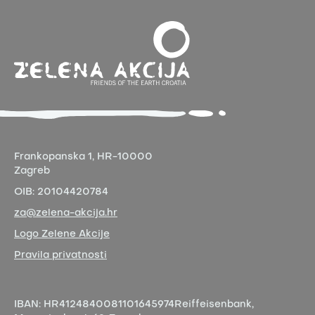
Frankopanska 1,
HR-10000
Zagreb
OIB:
20104420784
za@zelena-akcija.hr
Logo Zelene Akcije
Pravila privatnosti
IBAN:
HR4124840081101645974
Reiffeisenbank,