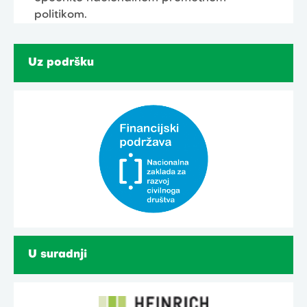
politikom.
Uz podršku
U suradnji