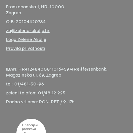
Frankopanska 1,
HR-10000
Zagreb
OIB:
20104420784
za@zelena-akcija.hr
Logo Zelene Akcije
Pravila privatnosti
IBAN:
HR4124840081101645974
Reiffeisenbank,
Magazinska ul. 69, Zagreb
tel:
01/481-30-96
zeleni telefon:
01/48 12 225
Radno vrijeme:
PON-PET / 9-17h