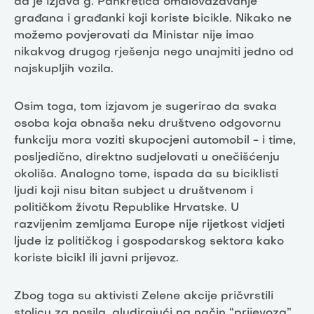
da je izjava g. Pankretića omalovažavanje
građana i građanki koji koriste bicikle. Nikako ne
možemo povjerovati da Ministar nije imao
nikakvog drugog rješenja nego unajmiti jedno od
najskupljih vozila.
Osim toga, tom izjavom je sugerirao da svaka
osoba koja obnaša neku društveno odgovornu
funkciju mora voziti skupocjeni automobil - i time,
posljedično, direktno sudjelovati u onečišćenju
okoliša. Analogno tome, ispada da su biciklisti
ljudi koji nisu bitan subject u društvenom i
političkom životu Republike Hrvatske. U
razvijenim zemljama Europe nije rijetkost vidjeti
ljude iz političkog i gospodarskog sektora kako
koriste bicikl ili javni prijevoz.
Zbog toga su aktivisti Zelene akcije pričvrstili
stolicu za nosila, aludirajući na način “prijevoza”