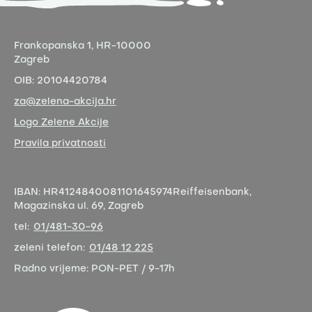
Frankopanska 1,
HR-10000
Zagreb
OIB:
20104420784
za@zelena-akcija.hr
Logo Zelene Akcije
Pravila privatnosti
IBAN:
HR4124840081101645974
Reiffeisenbank,
Magazinska ul. 69, Zagreb
tel:
01/481-30-96
zeleni telefon:
01/48 12 225
Radno vrijeme:
PON-PET / 9-17h