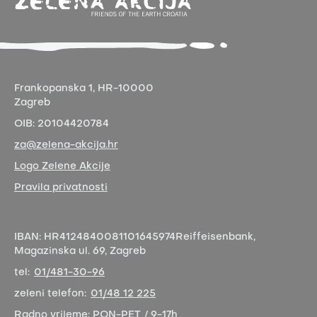
Frankopanska 1,
HR-10000
Zagreb
OIB:
20104420784
za@zelena-akcija.hr
Logo Zelene Akcije
Pravila privatnosti
IBAN:
HR4124840081101645974
Reiffeisenbank,
Magazinska ul. 69, Zagreb
tel:
01/481-30-96
zeleni telefon:
01/48 12 225
Radno vrijeme:
PON-PET / 9-17h