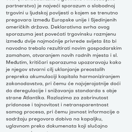
partnerstvo) je najveći sporazum o slobodnoj
trgovini u ljudskoj povijesti o kojem se trenutno
pregovara između Europske unije i Sjedinjenih
američkih država. Deklarativna svrha ovog
sporazuma jest povećati trgovinsku razmjenu
između dvije najmoćnije privrede svijeta što bi
navodno trebalo rezultirati novim gospodarskim
zamahom, otvaranjem novih radnih mjesta i sl.
Međutim, kritičari sporazuma upozoravaju kako
je njegov stvarni cilj uklanjanje preostalih
prepreka akumulaciji kapitala harmoniziranjem
zakonodavstva, pri čemu će najvjerojatnije doći
do deregulacije i snižavanja standarda s obje
strane Atlantika. Razlozima za zabrinutost
pridonose i tajnovitost i netransparentnost
samog procesa, pri čemu javnost informacije o
sadržaju pregovora dobiva na kapaljku,
uglavnom preko dokumenata koji slučajno