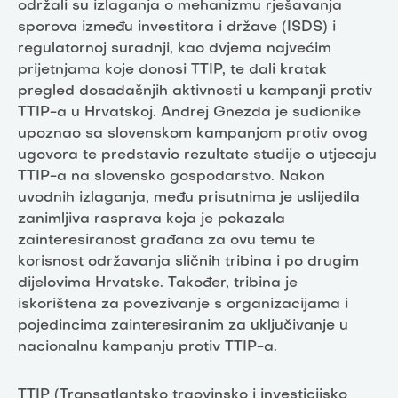
održali su izlaganja o mehanizmu rješavanja
sporova između investitora i države (ISDS) i
regulatornoj suradnji, kao dvjema najvećim
prijetnjama koje donosi TTIP, te dali kratak
pregled dosadašnjih aktivnosti u kampanji protiv
TTIP-a u Hrvatskoj. Andrej Gnezda je sudionike
upoznao sa slovenskom kampanjom protiv ovog
ugovora te predstavio rezultate studije o utjecaju
TTIP-a na slovensko gospodarstvo. Nakon
uvodnih izlaganja, među prisutnima je uslijedila
zanimljiva rasprava koja je pokazala
zainteresiranost građana za ovu temu te
korisnost održavanja sličnih tribina i po drugim
dijelovima Hrvatske. Također, tribina je
iskorištena za povezivanje s organizacijama i
pojedincima zainteresiranim za uključivanje u
nacionalnu kampanju protiv TTIP-a.
TTIP (Transatlantsko trgovinsko i investicijsko