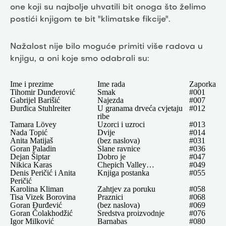
one koji su najbolje uhvatili bit onoga što želimo
postići knjigom te bit "klimatske fikcije".
Nažalost nije bilo moguće primiti više radova u
knjigu, a oni koje smo odabrali su:
Ime i prezime
Ime rada
Zaporka
Tihomir Dunđerović
Smak
#001
Gabrijel Barišić
Najezda
#007
Đurđica Stuhlreiter
U granama drveća cvjetaju
#012
ribe
Tamara Lövey
Uzorci i uzroci
#013
Nada Topić
Dvije
#014
Anita Matijaš
(bez naslova)
#031
Goran Paladin
Slane ravnice
#036
Dejan Šiptar
Dobro je
#047
Nikica Karas
Chepich Valley…
#049
Denis Peričić i Anita
Knjiga postanka
#055
Peričić
Karolina Kliman
Zahtjev za poruku
#058
Tisa Vizek Borovina
Praznici
#068
Goran Đurđević
(bez naslova)
#069
Goran Čolakhodžić
Sredstva proizvodnje
#076
Igor Milković
Barnabas
#080