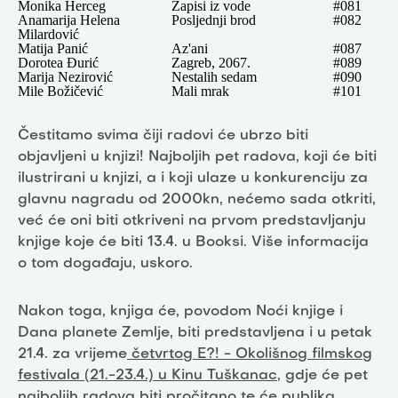
Monika Herceg
Zapisi iz vode
#081
Anamarija Helena
Posljednji brod
#082
Milardović
Matija Panić
Az'ani
#087
Dorotea Đurić
Zagreb, 2067.
#089
Marija Nezirović
Nestalih sedam
#090
Mile Božičević
Mali mrak
#101
Čestitamo svima čiji radovi će ubrzo biti
objavljeni u knjizi! Najboljih pet radova, koji će biti
ilustrirani u knjizi, a i koji ulaze u konkurenciju za
glavnu nagradu od 2000kn, nećemo sada otkriti,
već će oni biti otkriveni na prvom predstavljanju
knjige koje će biti 13.4. u Booksi. Više informacija
o tom događaju, uskoro.
Nakon toga, knjiga će, povodom Noći knjige i
Dana planete Zemlje, biti predstavljena i u petak
21.4. za vrijeme
četvrtog E?! - Okolišnog filmskog
festivala (21.-23.4.) u Kinu Tuškanac
, gdje će pet
najboljih radova biti pročitano te će publika