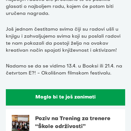
glasati o najboljem radu, kojem će potom biti
uručena nagrada.
Još jednom čestitamo svima čiji su radovi ušli u
knjigu i zahvaljujemo svima koji su poslali radovi
te nam pokazali da postoji želja na ovakav
kreativan način spajati književnost i aktivizam!
Nadamo se da se vidimo 13.4. u Booksi ili 21.4. na
četvrtom E?! - Okolišnom filmskom festivalu.
Moglo bi te još zanimati
Poziv na Trening za trenere
“Škole održivosti”