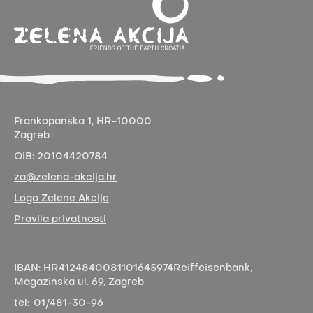
Frankopanska 1,
HR-10000
Zagreb
OIB:
20104420784
za@zelena-akcija.hr
Logo Zelene Akcije
Pravila privatnosti
IBAN:
HR4124840081101645974
Reiffeisenbank,
Magazinska ul. 69, Zagreb
tel:
01/481-30-96