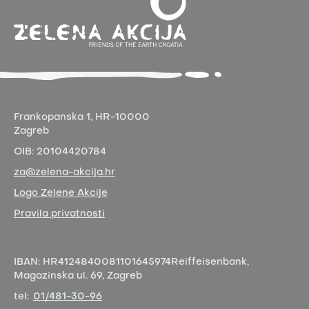
Frankopanska 1,
HR-10000
Zagreb
OIB:
20104420784
za@zelena-akcija.hr
Logo Zelene Akcije
Pravila privatnosti
IBAN:
HR4124840081101645974
Reiffeisenbank,
Magazinska ul. 69, Zagreb
tel:
01/481-30-96