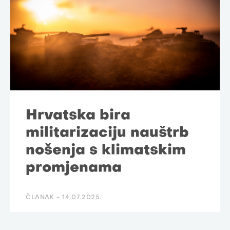
Hrvatska bira
militarizaciju nauštrb
nošenja s klimatskim
promjenama
ČLANAK -
14.07.2025.