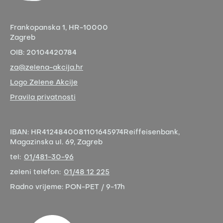
Frankopanska 1,
HR-10000
Zagreb
OIB:
20104420784
za@zelena-akcija.hr
Logo Zelene Akcije
Pravila privatnosti
IBAN:
HR4124840081101645974
Reiffeisenbank,
Magazinska ul. 69, Zagreb
tel:
01/481-30-96
zeleni telefon:
01/48 12 225
Radno vrijeme:
PON-PET / 9-17h