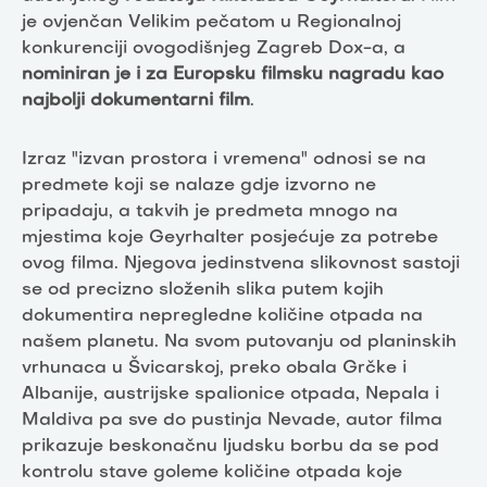
je ovjenčan Velikim pečatom u Regionalnoj
konkurenciji ovogodišnjeg Zagreb Dox-a, a
nominiran je i za Europsku filmsku nagradu kao
najbolji dokumentarni film
.
Izraz "izvan prostora i vremena" odnosi se na
predmete koji se nalaze gdje izvorno ne
pripadaju, a takvih je predmeta mnogo na
mjestima koje Geyrhalter posjećuje za potrebe
ovog filma. Njegova jedinstvena slikovnost sastoji
se od precizno složenih slika putem kojih
dokumentira nepregledne količine otpada na
našem planetu. Na svom putovanju od planinskih
vrhunaca u Švicarskoj, preko obala Grčke i
Albanije, austrijske spalionice otpada, Nepala i
Maldiva pa sve do pustinja Nevade, autor filma
prikazuje beskonačnu ljudsku borbu da se pod
kontrolu stave goleme količine otpada koje