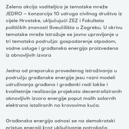
Zelena akcija voditeljica je tematske mreže
JEDRO – konzorcija 10 udruga civilnog društva iz
cijele Hrvatske, uključujući ZEZ i Fakulteta
političkih znanosti Sveučilišta u Zagrebu. U okrivu
tematske mreže istražuje se javno upravljanje u
tri tematska područja: gospodarenje otpadom,
vodne usluge i građanska energija proizvedena
iz obnovljivih izvora
Jedna od preporuka provedenog istraživanja u
području građanske energije jesu razni modeli
udruživanja građana i građanki radi lakše i
kvalitetnije realizacije projekata decentraliziranih
obnovljivih izvora energije poput malih solarnih
elektrana istaliranih na krovovima kuća.
Građanska energija odnosi se na
demokratski
pristup energiji kroz uključivanje potrošača