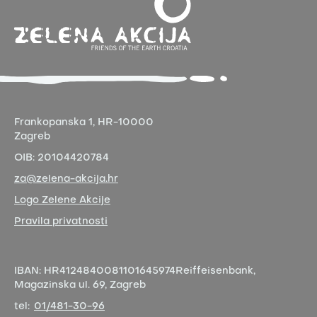
Frankopanska 1,
HR-10000
Zagreb
OIB:
20104420784
za@zelena-akcija.hr
Logo Zelene Akcije
Pravila privatnosti
IBAN:
HR4124840081101645974
Reiffeisenbank,
Magazinska ul. 69, Zagreb
tel:
01/481-30-96