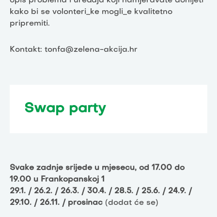
opis problema i uređaja koji namjeravate donijeti
kako bi se volonteri_ke mogli_e kvalitetno
pripremiti.
Kontakt: tonfa@zelena-akcija.hr
Swap party
Svake zadnje srijede u mjesecu, od 17.00 do
19.00 u Frankopanskoj 1
29.1. / 26.2. / 26.3. / 30.4. / 28.5. / 25.6. / 24.9. /
29.10. / 26.11. / prosinac
(dodat će se)