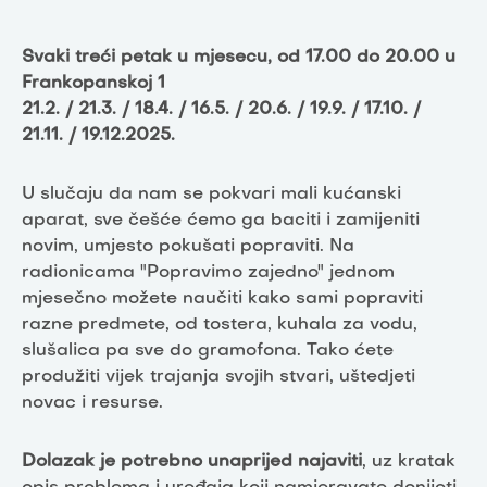
Svaki treći petak u mjesecu, od 17.00 do 20.00 u
Frankopanskoj 1
21.2. / 21.3. / 18.4. / 16.5. / 20.6. / 19.9. / 17.10. /
21.11. / 19.12.2025.
U slučaju da nam se pokvari mali kućanski
aparat, sve češće ćemo ga baciti i zamijeniti
novim, umjesto pokušati popraviti. Na
radionicama "Popravimo zajedno" jednom
mjesečno možete naučiti kako sami popraviti
razne predmete, od tostera, kuhala za vodu,
slušalica pa sve do gramofona. Tako ćete
produžiti vijek trajanja svojih stvari, uštedjeti
novac i resurse.
Dolazak je potrebno unaprijed najaviti
, uz kratak