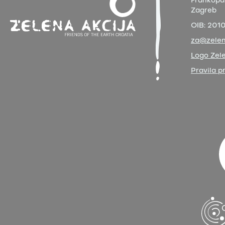
Frankopa
Zagreb
OIB:
201
za@zelen
Logo Zele
Pravila p