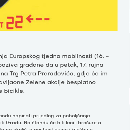
a Europskog tjedna mobilnosti (16. -
 poziva građane da u petak, 17. rujna
 na Trg Petra Preradovića, gdje će im
ravljaone Zelene akcije besplatno
 bicikle.
andu napisati prijedlog za poboljšanje
 Gradu. Na štandu će biti leci i brošure o
 na okoliš, a postavit ćemo i izložbu o