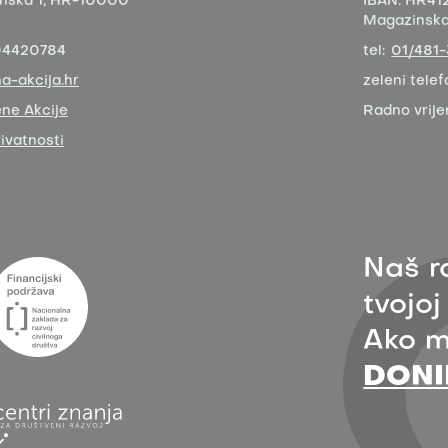
nska 1,
HR-10000
IBAN:
HR412
Magazinska 
04420784
tel:
01/481
a-akcija.hr
zeleni telef
ne Akcije
Radno vrij
rivatnosti
Naš r
tvojoj
Ako m
DONI