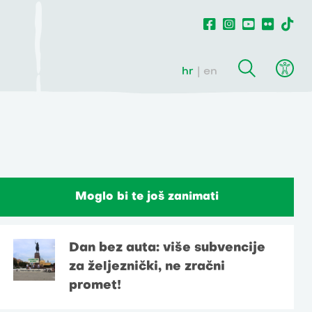
hr
en
Moglo bi te još zanimati
Dan bez auta: više subvencije
za željeznički, ne zračni
promet!