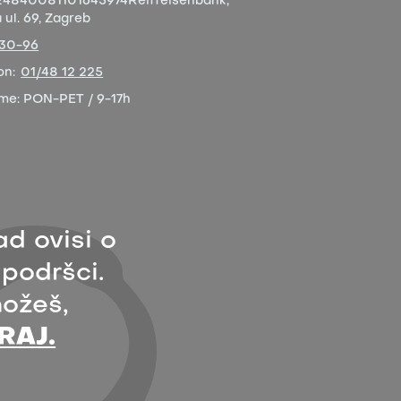
4840081101645974
Reiffeisenbank,
ul. 69, Zagreb
-30-96
on:
01/48 12 225
eme:
PON-PET / 9-17h
ad ovisi o
 podršci.
ožeš,
RAJ.