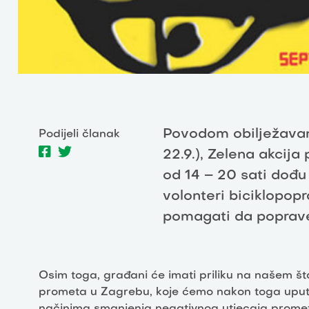
Povodom obilježavanj
Podijeli članak
22.9.), Zelena akcija
od 14 – 20 sati dođu
volonteri biciklopop
pomagati da poprave
Osim toga, građani će imati priliku na našem št
prometa u Zagrebu, koje ćemo nakon toga uputiti
načinima smanjenja negativnog utjecaja prometa