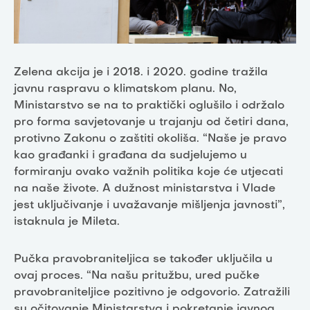
Zelena akcija je i 2018. i 2020. godine tražila
javnu raspravu o klimatskom planu. No,
Ministarstvo se na to praktički oglušilo i održalo
pro forma savjetovanje u trajanju od četiri dana,
protivno Zakonu o zaštiti okoliša. “Naše je pravo
kao građanki i građana da sudjelujemo u
formiranju ovako važnih politika koje će utjecati
na naše živote. A dužnost ministarstva i Vlade
jest uključivanje i uvažavanje mišljenja javnosti”,
istaknula je Mileta.
Pučka pravobraniteljica se također uključila u
ovaj proces. “Na našu pritužbu, ured pučke
pravobraniteljice pozitivno je odgovorio. Zatražili
su očitovanje Ministarstva i pokretanje javnog