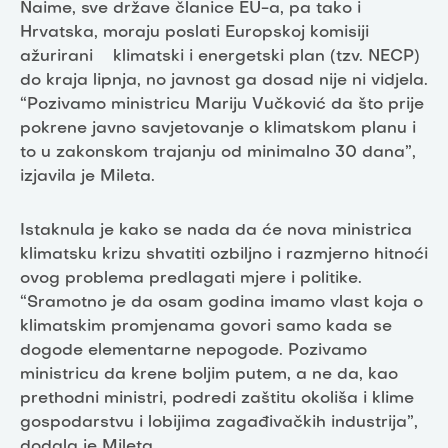
Naime, sve države članice EU-a, pa tako i
Hrvatska, moraju poslati Europskoj komisiji
ažurirani klimatski i energetski plan (tzv. NECP)
do kraja lipnja, no javnost ga dosad nije ni vidjela.
“Pozivamo ministricu Mariju Vučković da što prije
pokrene javno savjetovanje o klimatskom planu i
to u zakonskom trajanju od minimalno 30 dana”,
izjavila je Mileta.
Istaknula je kako se nada da će nova ministrica
klimatsku krizu shvatiti ozbiljno i razmjerno hitnoći
ovog problema predlagati mjere i politike.
“Sramotno je da osam godina imamo vlast koja o
klimatskim promjenama govori samo kada se
dogode elementarne nepogode. Pozivamo
ministricu da krene boljim putem, a ne da, kao
prethodni ministri, podredi zaštitu okoliša i klime
gospodarstvu i lobijima zagađivačkih industrija”,
dodala je Mileta.