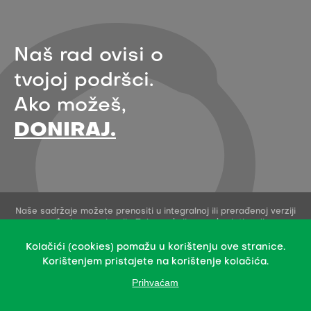
Naš rad ovisi o
tvojoj podršci.
Ako možeš,
DONIRAJ.
Naše sadržaje možete prenositi u integralnoj ili prerađenoj verziji
uz navođenje organizacije Zelena akcija - pod uvjetima licence
Creative Commons Imenovanje 4.0 međunarodna.
Ovo dopuštenje se ne odnosi na stock fotografije i embedane
Kolačići (cookies) pomažu u korištenju ove stranice.
sadržaje drugih stvaratelja.
Korištenjem pristajete na korištenje kolačića.
Prihvaćam
Design & development: Slobodna domena Zadruga za otvoreni
kod i dizajn