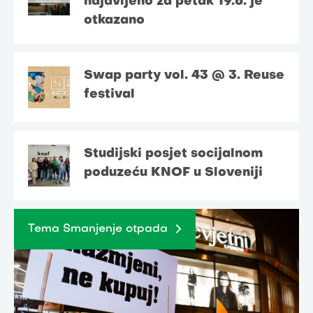
najavljeno za petak 19.6. je
otkazano
Swap party vol. 43 @ 3. Reuse
festival
Studijski posjet socijalnom
poduzeću KNOF u Sloveniji
Tema Smanjenje otpada