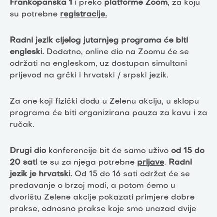
Frankopanska 1
i preko
platforme Zoom
, za koju
su potrebne
registracije.
Radni jezik cijelog jutarnjeg programa će biti
engleski.
Dodatno, online dio na Zoomu će se
održati na engleskom, uz dostupan simultani
prijevod na grčki i hrvatski / srpski jezik.
Za one koji fizički dođu u Zelenu akciju, u sklopu
programa će biti organizirana pauza za kavu i za
ručak.
Drugi dio
konferencije bit će samo uživo
od 15 do
20 sati
te su za njega potrebne
prijave
.
Radni
jezik je hrvatski.
Od 15 do 16 sati održat će se
predavanje o brzoj modi, a potom ćemo u
dvorištu Zelene akcije pokazati primjere dobre
prakse, odnosno prakse koje smo unazad dvije